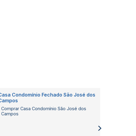
Casa Condomínio Fechado São José dos
Casa Con
Campos
Casas Ur
Comprar Casa Condomínio São José dos
Campos