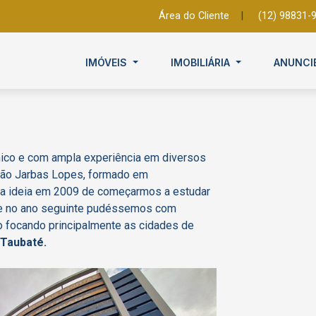
Área do Cliente
|
(12) 98831-
IMÓVEIS
IMOBILIÁRIA
ANUNCI
ico e com ampla experiência em diversos
mão Jarbas Lopes, formado em
 a ideia em 2009 de começarmos a estudar
e no ano seguinte pudéssemos com
o focando principalmente as cidades de
Taubaté
.