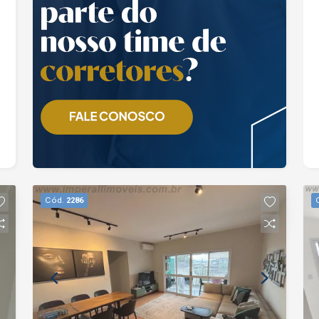
Cód.
2286