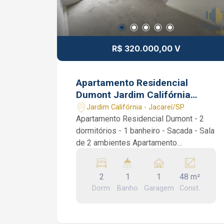
R$ 320.000,00 V
Apartamento Residencial
Dumont Jardim Califórnia
Jacareí SP 48 m² 2 dormitórios
Jardim Califórnia - Jacareí/SP
Apartamento Residencial Dumont - 2
dormitórios - 1 banheiro - Sacada - Sala
de 2 ambientes Apartamento
Residencial Dumont Jardim Califórnia
Jacareí. São 2 dormitórios, 1 banheiro
2
1
1
48 m²
social, sala, cozinha e sacada.
Dorm.
Banho
Garagem
Const.
Condomínio com cinema, espaço
mulher, salão de festas, salão de jogos,
Piscina, churrasqueira e academia.