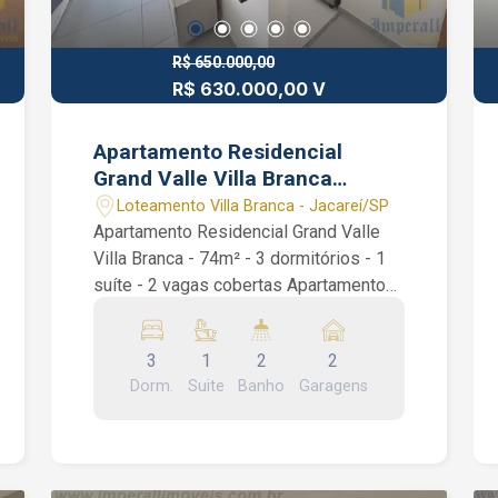
R$ 650.000,00
R$ 630.000,00 V
Apartamento Residencial
Grand Valle Villa Branca
Jacareí 74m² 3 dormitórios 1
Loteamento Villa Branca - Jacareí/SP
suíte
Apartamento Residencial Grand Valle
Villa Branca - 74m² - 3 dormitórios - 1
suíte - 2 vagas cobertas Apartamento
Residencial Grand Valle Villa Branca.
São 74m², 3 dormitórios sendo 1 suíte
3
1
2
2
com ar condicionado, cozinha planejada,
Dorm.
Suite
Banho
Garagens
sala ampla, sacada, área de serviço, 1
banheiro social, quarto com armários
planejados e 2 vagas cobertas.
Condomínio com portaria 24 horas,