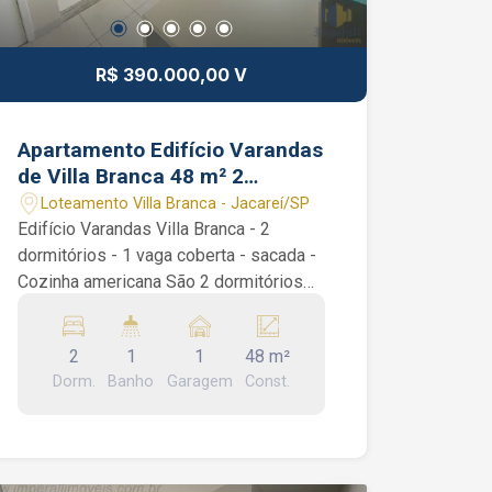
R$ 390.000,00 V
Apartamento Edifício Varandas
de Villa Branca 48 m² 2
dormitórios
Loteamento Villa Branca - Jacareí/SP
Edifício Varandas Villa Branca - 2
dormitórios - 1 vaga coberta - sacada -
Cozinha americana São 2 dormitórios
com armários planejados, cozinha
americana com armários, sala de 2
2
1
1
48 m²
ambientes, varanda, 1 banheiro social e
Dorm.
Banho
Garagem
Const.
área de serviços. Andar alto e vista
livre. Condomínio: Minimercado dentro
do condomínio, 2 Churrasqueiras, salão
de Festas, salão de Jogos, sala de