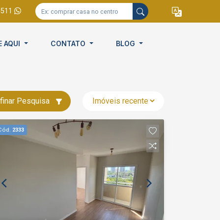
9511
E AQUI
CONTATO
BLOG
finar Pesquisa
Cód.
2333