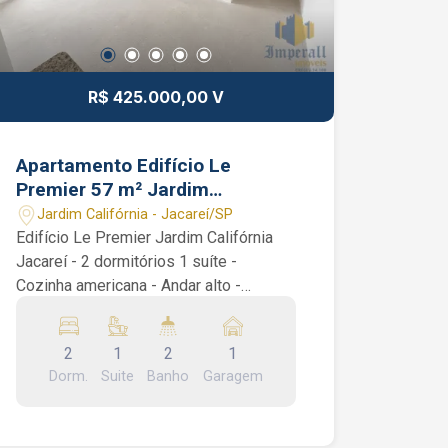
R$ 425.000,00 V
Apartamento Edifício Le
Premier 57 m² Jardim
Califórnia Jacareí SP 2
Jardim Califórnia - Jacareí/SP
dormitórios 1 suíte
Edifício Le Premier Jardim Califórnia
Jacareí - 2 dormitórios 1 suíte -
Cozinha americana - Andar alto -
APARTAMENTO NO CONTRA PISO São
2 dormitórios sendo 1 suíte, cozinha
2
1
2
1
americana, varanda com vista livre,
Dorm.
Suite
Banho
Garagem
banheiro social e área de serviços.
Condomínio: quadra de Squash, quadra
poliesportiva, salão de festas,