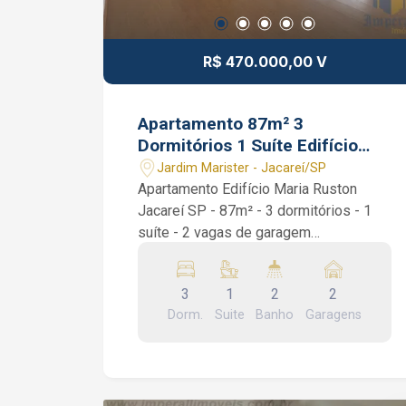
1231 WhatsApp
R$ 470.000,00 V
Apartamento 87m² 3
Dormitórios 1 Suíte Edifício
Maria Ruston Jacareí SP
Jardim Marister - Jacareí/SP
Apartamento Edifício Maria Ruston
Jacareí SP - 87m² - 3 dormitórios - 1
suíte - 2 vagas de garagem
Apartamento Edifício Maria Ruston
Jacareí SP. Apartamento em frente Ao
3
1
2
2
Trianon Clube. São 87m², 3 dormitórios,
Dorm.
Suite
Banho
Garagens
1 suíte, sala ampla, cozinha repleta de
armários, quartos amplos, 1 banheiro
social e sacada. Condomínio com
piscina, salão de festas, quiosque com