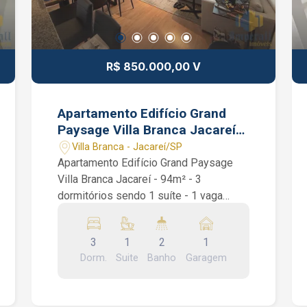
R$ 850.000,00 V
Apartamento Edifício Grand
Paysage Villa Branca Jacareí
94 m² 3 dormitórios 1 suíte
Villa Branca - Jacareí/SP
Apartamento Edifício Grand Paysage
Villa Branca Jacareí - 94m² - 3
dormitórios sendo 1 suíte - 1 vaga
coberta - Sacada com churrasqueira
Apartamento Edifício Grand Paysage.
3
1
2
1
São 94m², 3 dormitórios sendo 1 suíte
Dorm.
Suite
Banho
Garagem
com ar condicionado, cozinha planejada,
área de serviço, sala ampla inteira
mobiliada com ar condicionado, 1