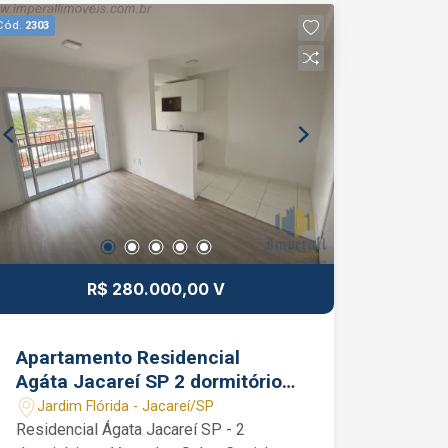
com o corretor de imóveis Bruno Garcia
Cód.
2303
Pedroza CRECI 320819-F (12) 99131-
1231 WhatsApp
R$ 280.000,00 V
Apartamento Residencial
Agáta Jacareí SP 2 dormitórios
1 vaga
Jardim Flórida - Jacareí/SP
Residencial Ágata Jacareí SP - 2