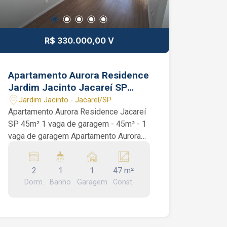
R$ 330.000,00 V
Apartamento Aurora Residence
Jardim Jacinto Jacareí SP
45m² 1 vaga de garagem
Jardim Jacinto - Jacareí/SP
Apartamento Aurora Residence Jacareí
SP 45m² 1 vaga de garagem - 45m² - 1
vaga de garagem Apartamento Aurora
Residence Jardim Jacinto Jacareí . São
45m², 2 dormitórios, 1 banheiro social,
2
1
1
47 m²
área de serviço e 1 vaga de garagem
Dorm.
Banho
Garagem
Const.
Condomínio com portaria presencial 24
horas, piscina, quadra poliesportiva,
academia, salão de festas, salão de
jogos e mercadinho. Interessados falar