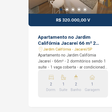
R$ 320.000,00 V
Apartamento no Jardim
Califórnia Jacareí 66 m² 2
dormitórios 1 suíte 1 vaga
Jardim Califórnia - Jacareí/SP
coberta
Apartamento no Jardim Califórnia
Jacareí - 66m² - 2 dormitórios sendo 1
suíte - 1 vaga coberta - ar condicionado
Apartamento no Jardim Califórnia
Jacareí. São 66 m², 2 dormitórios sendo
2
1
2
1
1 suíte com ar condicionado, cozinha
Dorm.
Suite
Banho
Garagem
planejada, área de serviço, sala de tv,
sala de jantar, 1 banheiro social e
sacada Interessados falar com o
corretor de imóveis Bruno Garcia