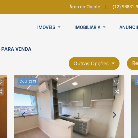
Área do Cliente
|
(12) 98831-
IMÓVEIS
IMOBILIÁRIA
ANUNCI
P PARA VENDA
Outras Opções
Re
Cód.
2343