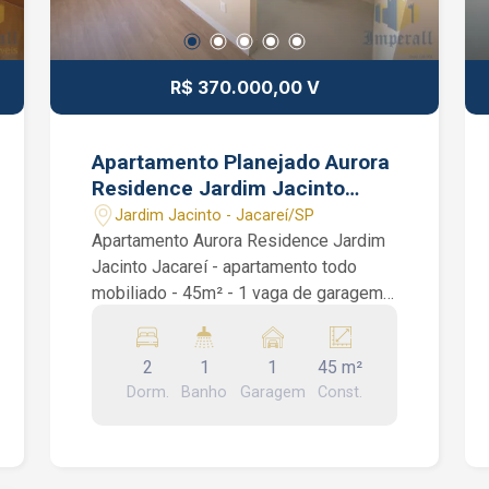
R$ 370.000,00 V
Apartamento Planejado Aurora
Residence Jardim Jacinto
Jacareí SP 45m² 1 vaga de
Jardim Jacinto - Jacareí/SP
garagem
Apartamento Aurora Residence Jardim
Jacinto Jacareí - apartamento todo
mobiliado - 45m² - 1 vaga de garagem
Apartamento Aurora Residence Jardim
Jacinto Jacareí . São 45m², 2
2
1
1
45 m²
dormitórios planejados, iluminação
Dorm.
Banho
Garagem
Const.
embutida e automatizada em todo
apartamento, cozinha planejada, sala
com ar condicionado, fechamento em
vidro, 1 banheiro social, área de serviço