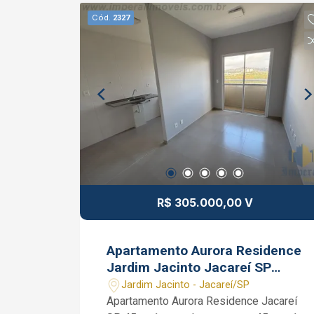
Pedroza CRECI 320819-F (12) 99131-
Cód.
2327
1231 WhatsApp
R$ 305.000,00 V
Apartamento Aurora Residence
Jardim Jacinto Jacareí SP
45m² 1 vaga de garagem
Jardim Jacinto - Jacareí/SP
Apartamento Aurora Residence Jacareí