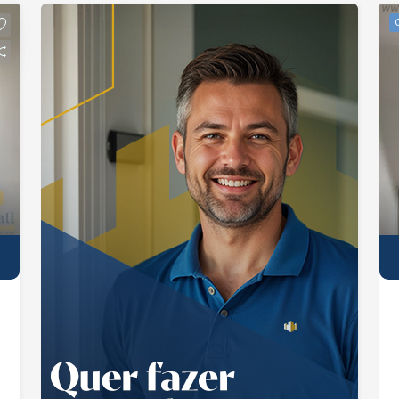
e 1 vaga de garagem Condomínio com
portaria presencial 24 horas, piscina,
quadra poliesportiva, academia, salão
de festas, salão de jogos e mercadinho.
Interessados falar com o corretor de
imóveis Bruno Garcia Pedroza CRECI
320819-F (12) 99131-1231 WhatsApp