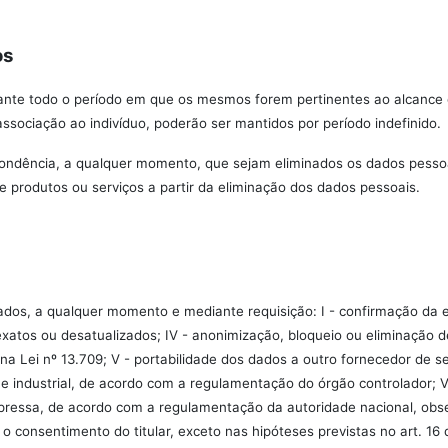
os
ante todo o período em que os mesmos forem pertinentes ao alcance d
ssociação ao indivíduo, poderão ser mantidos por período indefinido.
espondência, a qualquer momento, que sejam eliminados os dados pesso
e produtos ou serviços a partir da eliminação dos dados pessoais.
ados, a qualquer momento e mediante requisição: I - confirmação da e
nexatos ou desatualizados; IV - anonimização, bloqueio ou eliminação
 Lei nº 13.709; V - portabilidade dos dados a outro fornecedor de se
 industrial, de acordo com a regulamentação do órgão controlador; V
pressa, de acordo com a regulamentação da autoridade nacional, obser
 consentimento do titular, exceto nas hipóteses previstas no art. 16 d