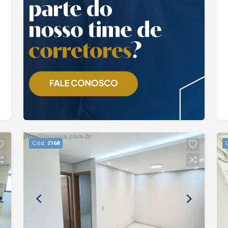
Cód.
2168