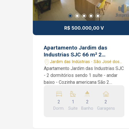
imóveis João Ferreira CRECI 234.934 F
(12) 99668-3140 WhatsApp
R$ 500.000,00 V
Apartamento Jardim das
Industrias SJC 66 m² 2
dormitórios 1 suíte
Jardim das Indústrias - São José dos
Campos/SP
Apartamento Jardim das Industrias SJC
- 2 dormitórios sendo 1 suíte - andar
baixo - Cozinha americana São 2
dormitórios com armários planejados
sendo 1 suíte, 1 banheiro social, sala
2
1
2
2
de 2 ambientes, cozinha americana
Dorm.
Suite
Banho
Garagens
planejada e área de serviços.
Condomínio: Piscina, academia, sala de
ginástica, salão de festas com