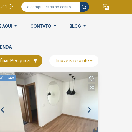
9511
E AQUI
CONTATO
BLOG
VENDA
finar Pesquisa
Cód.
2325