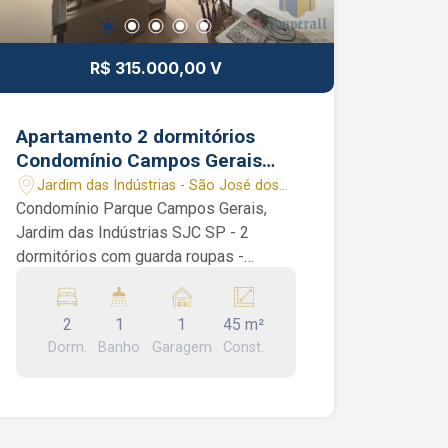
WhatsApp
R$ 315.000,00 V
Apartamento 2 dormitórios
Condomínio Campos Gerais
Jardim das Indústrias SJC SP 1
Jardim das Indústrias - São José dos
vaga coberta
Campos/SP
Condomínio Parque Campos Gerais,
Jardim das Indústrias SJC SP - 2
dormitórios com guarda roupas -
Cozinha com Armários - Vaga de
garagem coberta - Prédio com lazer e
2
1
1
45 m²
ELEVADORES - Andar Baixo
Dorm.
Banho
Garagem
Const.
Apartamento de 45 m², 2 dormitórios,
banheiro social, sala 2 ambientes,
cozinha e área de serviço. Planejados
em todos os cômodos. Condomínio: