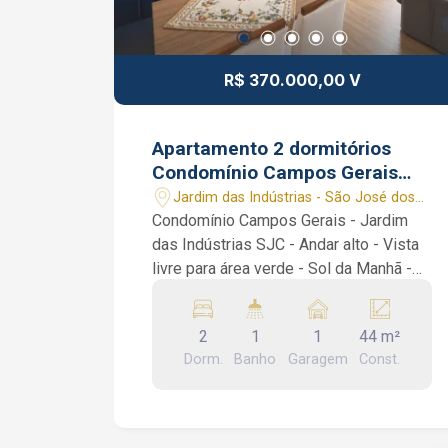
R$ 370.000,00 V
Apartamento 2 dormitórios
Condomínio Campos Gerais
Jardim das Indústrias SJC SP
Jardim das Indústrias - São José dos
Vista Livre Vaga Coberta
Campos/SP
Condomínio Campos Gerais - Jardim
das Indústrias SJC - Andar alto - Vista
livre para área verde - Sol da Manhã -
Repleto de Planejados - Vaga Coberta
Lindo apartamento com vista livre no
2
1
1
44 m²
Condomínio Campos Gerais, com 44 m²
Dorm.
Banho
Garagem
Const.
divididos em 2 dormitórios planejados,
banheiro social, sala 2 ambientes,
cozinha inteiramente planejada com
área de serviço. Condomínio: portaria