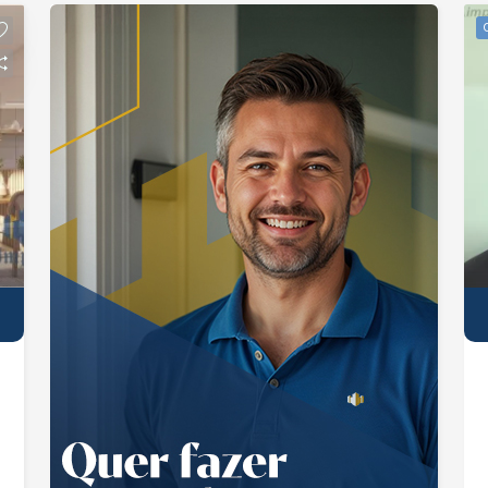
de serviço. Condomínio com portaria
virtual e salão de festas. Interessados
falar com o corretor de imóvel Caique
Lopes de CRECI 264.991 F (12) 99189-
7273 WhatsApp e Claro.