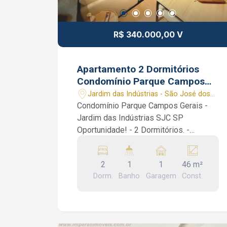
corretor João Ferreira CRECI 234.934
WhatsApp (12) 99668-3140
R$ 340.000,00 V
Apartamento 2 Dormitórios
Condomínio Parque Campos
Gerais Jardim das Indústrias
Jardim das Indústrias - São José dos
SJC SP Vaga Coberta
Campos/SP
Condomínio Parque Campos Gerais -
Jardim das Indústrias SJC SP
Oportunidade! - 2 Dormitórios. -
Repleto de Planejados. - Andar Alto. -
Vaga de Garagem Coberta. - Prédio
2
1
1
46 m²
com Lazer e Elevadores. Belíssimo
Dorm.
Banho
Garagem
Const.
apartamento, todo planejado, de 46 m²,
2 dormitórios, banheiro social, sala 2
ambientes, cozinha e área de serviço.
Planejados espalhados por todo o