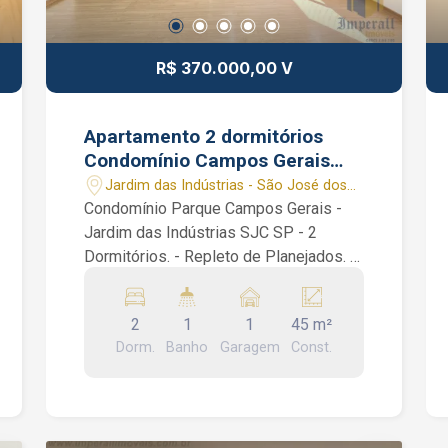
R$ 370.000,00 V
Apartamento 2 dormitórios
Condomínio Campos Gerais
Jardim das Indústrias SJC SP 1
Jardim das Indústrias - São José dos
vaga coberta
Campos/SP
Condomínio Parque Campos Gerais -
Jardim das Indústrias SJC SP - 2
Dormitórios. - Repleto de Planejados. -
Andar Alto. - Vaga de Garagem Coberta.
- Prédio com Lazer e Elevadores.
2
1
1
45 m²
Apartamento de 45 m², 2 dormitórios,
Dorm.
Banho
Garagem
Const.
banheiro social, sala 2 ambientes,
cozinha e área de serviço. Planejados
em todos os cômodos. Apartamento
muito claro e arejado. Condomínio: