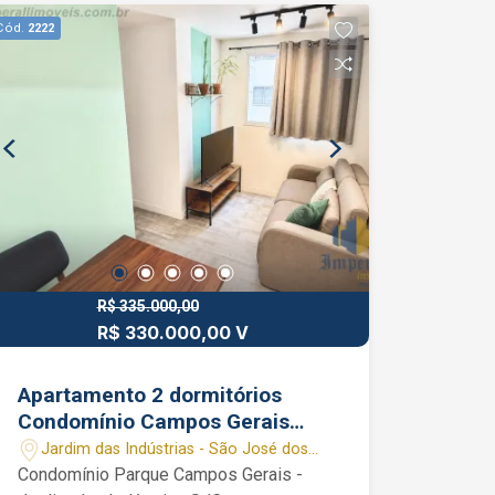
churrasqueira, playground, sauna, entre
Cód.
2222
outros. Interessados falar com corretor
de imóveis João Ferreira CRECI
234.934 F WhatsApp (12) 99668-3140
R$ 335.000,00
R$ 330.000,00 V
Apartamento 2 dormitórios
Condomínio Campos Gerais
Jardim das Indústrias SJC SP
Jardim das Indústrias - São José dos
vaga coberta
Campos/SP
Condomínio Parque Campos Gerais -