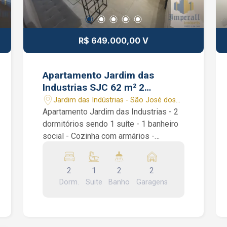
R$ 649.000,00 V
Apartamento Jardim das
Industrias SJC 62 m² 2
dormitórios 1 suíte
Jardim das Indústrias - São José dos
Campos/SP
Apartamento Jardim das Industrias - 2
dormitórios sendo 1 suíte - 1 banheiro
social - Cozinha com armários -
Varanda gourmet São 2 dormitórios
sendo 1 suíte, piso porcelanato e
2
1
2
2
moveis planejados em todos
Dorm.
Suite
Banho
Garagens
ambientes, sala estendida de 2
ambientes, varanda gourmet com
fechamento em vidro integrada a sala,
cozinha com armários planejado e área