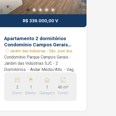
R$ 339.000,00 V
Apartamento 2 dormitórios
Condomínio Campos Gerais
Jardim das Indústrias SJC SP 1
Jardim das Indústrias - São José dos
vaga coberta
Campos/SP
Condomínio Parque Campos Gerais -
Jardim das Indústrias SJC - 2
Dormitórios. - Andar Médio/Alto. - Vaga
de garagem coberta. - Prédio com
Lazer e Elevadores. Apartamento de 46
2
1
1
46 m²
m² com 2 dormitórios, banheiro social,
Dorm.
Banho
Garagem
Const.
sala 2 ambientes, cozinha e área de
serviço. Condomínio: portaria 24 horas,
academias, salões de festas,
brinquedoteca, espaços gourmet com