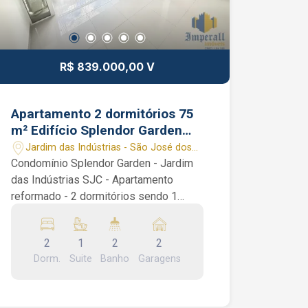
R$ 839.000,00 V
Apartamento 2 dormitórios 75
m² Edifício Splendor Garden
Jardim das Indústrias SJC SP
Jardim das Indústrias - São José dos
Hobby Box Sacada Gourmet 2
Campos/SP
Condomínio Splendor Garden - Jardim
vagas
das Indústrias SJC - Apartamento
reformado - 2 dormitórios sendo 1
suíte (ambos planejados) - Sacada
Gourmet já integrada com a sala, com
2
1
2
2
churrasqueira e cortina de vidro - Ar
Dorm.
Suite
Banho
Garagens
condicionado - 2 vagas cobertas em
gaveta - Hobby Box Apartamento de 75
m², com 2 dormitórios sendo 1 suíte