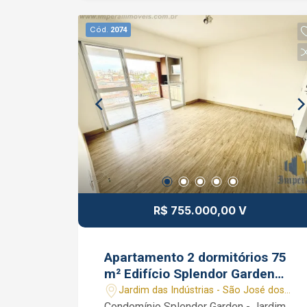
churrasqueira. Interessados falar com o
corretor de imóvel Caique Lopes de
Cód.
2074
CRECI 264.991 F (12) 99189-7273
WhatsApp (Claro).
R$ 755.000,00 V
Apartamento 2 dormitórios 75
m² Edifício Splendor Garden
Jardim das Indústrias SJC SP 2
Jardim das Indústrias - São José dos
vagas Hobby Box Sacada
Campos/SP
Condomínio Splendor Garden - Jardim