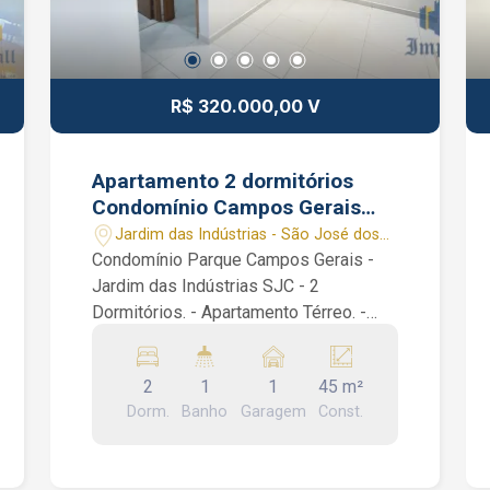
R$ 320.000,00 V
Apartamento 2 dormitórios
Condomínio Campos Gerais
Jardim das Indústrias SJC SP 1
Jardim das Indústrias - São José dos
vaga coberta
Campos/SP
Condomínio Parque Campos Gerais -
Jardim das Indústrias SJC - 2
Dormitórios. - Apartamento Térreo. -
Vaga de garagem coberta. - Prédio com
Lazer e Elevadores. Excelente apto de
2
1
1
45 m²
45 m² com 2 dormitórios, banheiro
Dorm.
Banho
Garagem
Const.
social, sala 2 ambientes, cozinha e área
de serviço. Muito claro, silencioso e
arejado. Condomínio: portaria 24 horas,