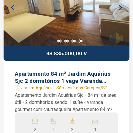
R$ 835.000,00 V
Apartamento 84 m² Jardim Aquárius
Sjc 2 dormitórios 1 vaga Varanda
Gourmet
Jardim Aquárius - São José dos Campos/SP
Apartamento Jardim Aquárius Sjc - 84 m² de área
útil - 2 dormitórios sendo 1 suíte - varanda
gourmet com churrasqueira Apartamento 84 m²
Jardim Aquárius Sjc. São 2 dormitórios sendo 1
suíte com sacada e ar condicionado, piso de
2
1
2
1
madeira, quartos com armários planejados,