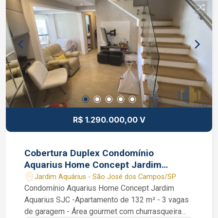
academia, quadra poliesportiva, salão de jogos,
playground, churrasqueira e salão de festas
Corretor de imóveis João Ferreira - CRECI
234.934 Whatsapp (12) 99668 - 3140
R$ 1.290.000,00 V
Cobertura Duplex Condomínio
Aquarius Home Concept Jardim
Aquarius SJC 3 dormitórios 2 suítes
Jardim Aquárius - São José dos Campos/SP
Condomínio Aquarius Home Concept Jardim
Aquarius SJC -Apartamento de 132 m² - 3 vagas
de garagem - Área gourmet com churrasqueira