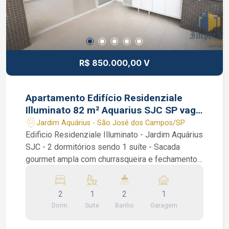
R$ 850.000,00 V
Apartamento Edifício Residenziale
Illuminato 82 m² Aquarius SJC SP vaga
coberta
Jardim Aquárius - São José dos Campos/SP
Edificio Residenziale Illuminato - Jardim Aquárius
SJC - 2 dormitórios sendo 1 suíte - Sacada
gourmet ampla com churrasqueira e fechamento
em vidro - Planejados - Vaga de Garagem
Coberta Apartamento de 82 m² muito bem
2
1
2
1
localizado, no Jardim Aquárius, com Sacada
Dorm.
Suite
Banho
Garagem
Gourmet com churrasqueira e cortina de vidro,
Sala ampla em 2 ambientes, Cozinha planejada, 2