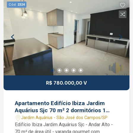
poliesportiva. Corretor João Ferreira CRECI
Cód.
2324
234.934 WhatsApp (12)99668-3140
R$ 780.000,00 V
Apartamento Edifício Ibiza Jardim
Aquárius Sjc 70 m² 2 dormitórios 1
vaga coberta
Jardim Aquárius - São José dos Campos/SP
Edifício Ibiza Jardim Aquárius Sjc - Andar Alto -
70 m² de área útil - varanda gourmet com