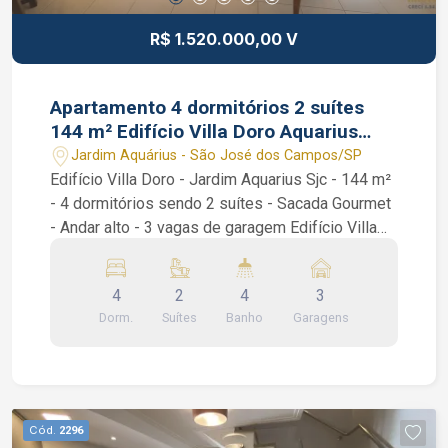
R$ 1.520.000,00 V
Apartamento 4 dormitórios 2 suítes
144 m² Edifício Villa Doro Aquarius
SJC 3 vagas cobertas
Jardim Aquárius - São José dos Campos/SP
Edifício Villa Doro - Jardim Aquarius Sjc - 144 m²
- 4 dormitórios sendo 2 suítes - Sacada Gourmet
- Andar alto - 3 vagas de garagem Edifício Villa
Doro Aquarius SJC. Excelente apartamento em
uma das regiões mais procuradas do Aquarius,
4
2
4
3
com 144 m² divididos em sala para dois
Dorm.
Suítes
Banho
Garagens
ambientes, lavabo, varanda gourmet com
fechamento em vidro, 4 dormitórios (3 deles com
planejados), espaço para home office, cozinha
americana planejada, área de serviço e banheiro
de serviço. 3 vagas de garagem. Condomínio com
Cód.
2296
portaria 24 horas, piscina adulto e infantil,