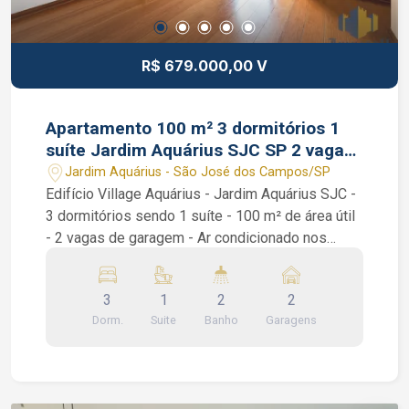
R$ 679.000,00 V
Apartamento 100 m² 3 dormitórios 1
suíte Jardim Aquárius SJC SP 2 vagas
elevador
Jardim Aquárius - São José dos Campos/SP
Edifício Village Aquárius - Jardim Aquárius SJC -
3 dormitórios sendo 1 suíte - 100 m² de área útil
- 2 vagas de garagem - Ar condicionado nos
quartos. São 3 dormitórios sendo 1 suíte,
armários planejados, sala de 2 ambientes,
3
1
2
2
banheiro social, área de serviço, banheiro de
Dorm.
Suite
Banho
Garagens
serviço, cozinha com armários e sacada.
Condomínio com elevadores, portaria 24 horas,
piscina, espaço para caminhada, árvores
frutíferas, playground, salão de festas e quadra