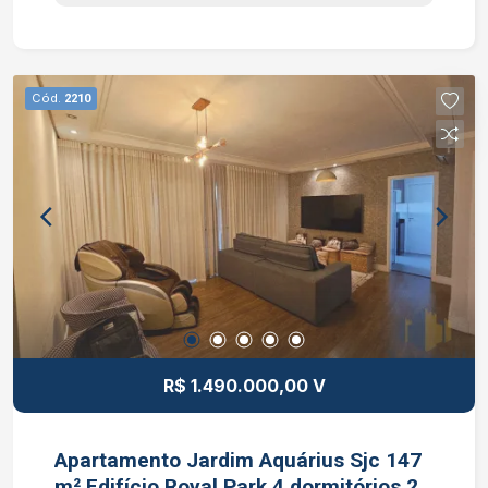
infantil. Interessados falar com o corretor de
imóvel Caique Lopes de CRECI 264.991 F (12)
99189-7273 WhatsApp (Claro).
Cód.
2210
R$ 1.490.000,00 V
Apartamento Jardim Aquárius Sjc 147
m² Edifício Royal Park 4 dormitórios 2