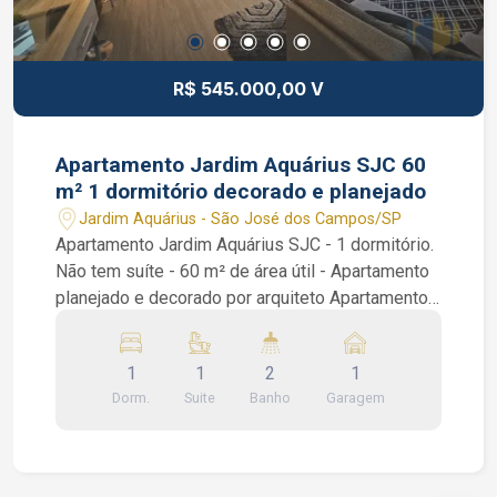
R$ 545.000,00 V
Apartamento Jardim Aquárius SJC 60
m² 1 dormitório decorado e planejado
Jardim Aquárius - São José dos Campos/SP
Apartamento Jardim Aquárius SJC - 1 dormitório.
Não tem suíte - 60 m² de área útil - Apartamento
planejado e decorado por arquiteto Apartamento
Jardim Aquárius SJC 60 m² 1 suíte decorado e
planejado. Lindo imóvel com 1 dormitório repleto
1
1
2
1
de armários, banheiro social, sala de 3 ambientes
Dorm.
Suite
Banho
Garagem
com ar condicionado, sacada, andar alto, sol da
manhã, vista definitiva, área de serviço e uma
cozinha americana inteira planejada. Condomínio
com portaria 24 horas, espaço churrasco, loja