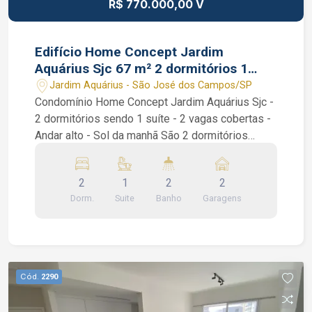
R$ 770.000,00 V
Edifício Home Concept Jardim
Aquárius Sjc 67 m² 2 dormitórios 1
suíte
Jardim Aquárius - São José dos Campos/SP
Condomínio Home Concept Jardim Aquárius Sjc -
2 dormitórios sendo 1 suíte - 2 vagas cobertas -
Andar alto - Sol da manhã São 2 dormitórios
sendo 1 suíte, ambos os dormitórios com
armários planejados, suíte com sacada, sala de
2
1
2
2
estar, varanda gourmet com fechamento em vidro,
Dorm.
Suite
Banho
Garagens
cozinha com armários planejados. Portaria 24
horas, salão de jogos, salão de festas, academia,
quadra, piscina e área gourmet com
churrasqueira. Interessados falar com o corretor
de imóvel Caique Lopes de CRECI 264.991 F (12)
Cód.
2290
99189-7273 WhatsApp (Claro).