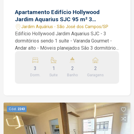
Apartamento Edifício Hollywood
Jardim Aquarius SJC 95 m² 3
dormitórios 1 suíte
Jardim Aquárius - São José dos Campos/SP
Edifício Hollywood Jardim Aquarius SJC - 3
dormitórios sendo 1 suíte - Varanda Gourmet -
Andar alto - Móveis planejados São 3 dormitórios
sendo 1 suíte, ambos dormitórios com armários
planejados e varanda na suíte, preparação para ar
3
1
2
2
condicionado, piso laminado, cozinha americana
Dorm.
Suite
Banho
Garagens
com armários planejados, sala de 2 ambientes e
varanda gourmet com fechamento em vidro.
Condomínio dispõe de área de lazer completa -
piscina, sauna, salão de festas, sala de jogos,
churrasqueira e academia e muito mais.
Cód.
2243
Interessados falar com o corretor de imóvel
Caique Lopes de CRECI 264.991 F (12) 99189-
7273 WhatsApp (Claro).