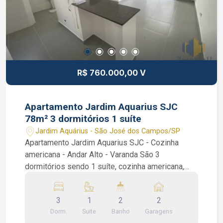
R$ 760.000,00 V
Apartamento Jardim Aquarius SJC
78m² 3 dormitórios 1 suíte
Jardim Aquárius - São José dos Campos/SP
Apartamento Jardim Aquarius SJC - Cozinha
americana - Andar Alto - Varanda São 3
dormitórios sendo 1 suíte, cozinha americana,
área de serviços, sala de 2 ambientes, varanda,
apartamento recém pintado e pronto para morar.
3
1
2
2
Portaria 24 horas e lazer com salão de festas,
Dorm.
Suite
Banho
Garagens
área kids, churrasqueira, quadra, piscina adulto e