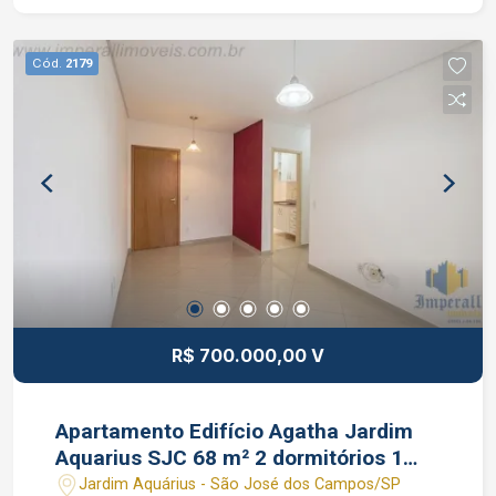
Caique Lopes de CRECI 264.991 F (12) 99189-
7273 WhatsApp (Claro).
Cód.
2179
R$ 700.000,00 V
Apartamento Edifício Agatha Jardim
Aquarius SJC 68 m² 2 dormitórios 1
suíte
Jardim Aquárius - São José dos Campos/SP