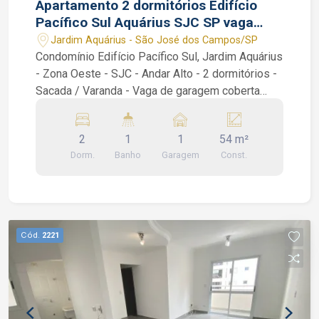
Apartamento 2 dormitórios Edifício
Pacífico Sul Aquárius SJC SP vaga
coberta
Jardim Aquárius - São José dos Campos/SP
Condomínio Edifício Pacífico Sul, Jardim Aquárius
- Zona Oeste - SJC - Andar Alto - 2 dormitórios -
Sacada / Varanda - Vaga de garagem coberta
Excelente apto de 54 m² no coração do Aquárius,
em frente à praça Ulisses Guimarães, com 2
2
1
1
54 m²
dormitório, sacada, banheiro social, sala 2
Dorm.
Banho
Garagem
Const.
ambientes, cozinha e área de serviço. Muito claro
e arejado. Condomínio: Piscina, Salão de festas e
espaço com Churrasqueira. Interessados falar
com corretor de imóveis João Ferreira CRECI
234.934 F (12) 99668-3140 WhatsApp
Cód.
2221