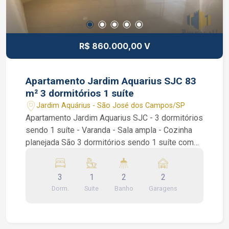
R$ 860.000,00 V
Apartamento Jardim Aquarius SJC 83
m² 3 dormitórios 1 suíte
Jardim Aquárius - São José dos Campos/SP
Apartamento Jardim Aquarius SJC - 3 dormitórios
sendo 1 suíte - Varanda - Sala ampla - Cozinha
planejada São 3 dormitórios sendo 1 suíte com
armários planejados, sanca de gesso, sala ampla
de 2 ambientes, varanda, cozinha com armários
3
1
2
2
planejados e área de serviços. Condomínio com
Dorm.
Suite
Banho
Garagens
portaria 24 horas, piscina, quadra poliesportiva,
academia e salão de festas. Interessados falar
com o corretor de imóvel Caique Lopes de CRECI
264.991 F (12) 99189-7273 WhatsApp e Claro.