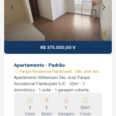
R$ 375.000,00 V
Apartamento - Padrão
Parque Residencial Flamboyant - São José dos
Campos/SP
Apartamento Millennium São José Parque
Residencial Flamboyant SJC - 52m² - 2
dormitórios - 1 suíte - 1 garagem coberta
Apartamento Millennium São José. São 52m², 2
dormitórios sendo 1 suíte, cozinha repleta de
2
2
1
52m²
armários, sala ampla, área de serviço, 1 banheiro
Dorm.
Banho
Garagem
Const.
social e sacada. Condomínio conta com portaria