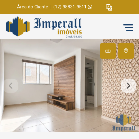
Área do Cliente
|
(12) 98831-9511