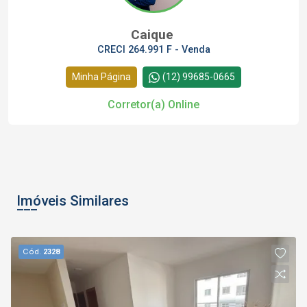
Caique
CRECI 264.991 F - Venda
Minha Página
(12) 99685-0665
Corretor(a) Online
Imóveis Similares
Cód.
2328