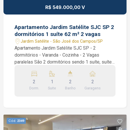
R$ 549.000,00 V
Apartamento Jardim Satélite SJC SP 2
dormitórios 1 suíte 62 m² 2 vagas
Jardim Satélite - São José dos Campos/SP
Apartamento Jardim Satélite SJC SP - 2
dormitórios - Varanda - Cozinha - 2 Vagas
paralelas São 2 dormitórios sendo 1 suíte, suíte
com armários planejados, sala de 2 ambientes,
varanda, cozinha com armários planejados e área
2
1
2
2
de serviços. Condomínio com portaria 24 horas,
Dorm.
Suite
Banho
Garagens
piscina, playground, salão de festas, academia e
churrasqueira. Interessados falar com o corretor
de imóvel Caique Lopes de CRECI 264.991 F (12)
99189-7273 WhatsApp e Claro.
Cód.
2349