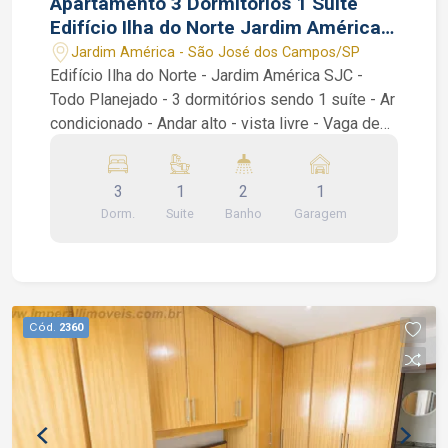
Apartamento 3 Dormitórios 1 Suíte
Edifício Ilha do Norte Jardim América
SJC SP Vaga Coberta
Jardim América - São José dos Campos/SP
Edifício Ilha do Norte - Jardim América SJC -
Todo Planejado - 3 dormitórios sendo 1 suíte - Ar
condicionado - Andar alto - vista livre - Vaga de
garagem Coberta Apartamento de 90 m² com 3
dormitórios sendo 1 suíte, Sala 2 ambientes,
3
1
2
1
Sacada, Banheiro Social, Cozinha planejada, área
Dorm.
Suite
Banho
Garagem
de serviço / lavanderia. Vaga de garagem coberta
Condomínio com Elevadores, Portaria Remota,
Área gourmet com churrasqueira, Piscinas adulto
e infantil, Salão de festas, Salão de jogos,
Academia. Água e gás inclusos no condomínio,
Cód.
2360
Próximo ao Shopping Oriente e comercio em
geral. João Ferreira Corretor de imóveis CRECI
234.934 F WhatsApp (12) 99668-3140