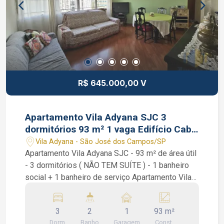
R$ 645.000,00 V
Apartamento Vila Adyana SJC 3
dormitórios 93 m² 1 vaga Edifício Cabo
Kennedy
Vila Adyana - São José dos Campos/SP
Apartamento Vila Adyana SJC - 93 m² de área útil
- 3 dormitórios ( NÃO TEM SUÍTE ) - 1 banheiro
social + 1 banheiro de serviço Apartamento Vila
Adyana SJC 3 Edifício Cabo Kennedy. São 3
dormitórios com armários planejados, piso
3
2
1
93 m²
laminado, banheiro social, sala de 2 ambientes,
Dorm.
Banho
Garagem
Const.