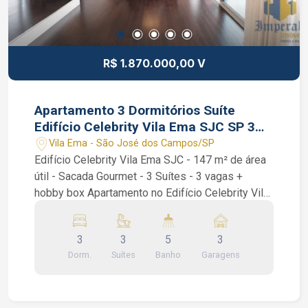
Corretor de Imóveis CRECI 234.934 Whatsapp
(12) 99668-3140
R$ 1.870.000,00 V
Apartamento 3 Dormitórios Suíte
Edifício Celebrity Vila Ema SJC SP 3
vagas
Vila Ema - São José dos Campos/SP
Edifício Celebrity Vila Ema SJC - 147 m² de área
útil - Sacada Gourmet - 3 Suítes - 3 vagas +
hobby box Apartamento no Edifício Celebrity Vila
Ema com 3 dormitórios sendo 3 suítes, todos os
quartos com armários e ar condicionado, sala
3
3
5
3
integrada com varanda e cozinha, sala também
Dorm.
Suítes
Banho
Garagens
com ar condicionado, varanda já com fechamento
de vidro e cortina, cozinha americana repleta de
armários, lavabo, banheiro social e uma excelente