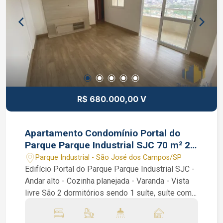
R$ 680.000,00 V
Apartamento Condomínio Portal do
Parque Parque Industrial SJC 70 m² 2
dormitórios 1 suíte
Parque Industrial - São José dos Campos/SP
Edifício Portal do Parque Parque Industrial SJC -
Andar alto - Cozinha planejada - Varanda - Vista
livre São 2 dormitórios sendo 1 suíte, suíte com
ar condicionado e o outro dormitório com
armários planejados, sala de 2 ambientes, ampla