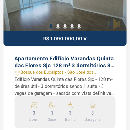
o corretor de imóveis Bruno Garcia Pedroza
CRECI 320819-F (12) 99131-1231 WhatsApp
R$ 1.090.000,00 V
Apartamento Edifício Varandas Quinta
das Flores Sjc 128 m² 3 dormitórios 3
vagas
Bosque dos Eucaliptos - São José dos
Campos/SP
Edifício Varandas Quinta das Flores Sjc - 128 m²
de área útil - 3 dormitórios sendo 1 suíte - 3
vagas de garagem - sacada com vista definitiva
Apartamento Edifício Varandas Quinta das Flores
128 m² Bosque dos Eucaliptos Sjc. São 3
3
1
3
3
dormitórios sendo 1 suíte, armários planejados
Dorm.
Suite
Banho
Garagens
em todos os quartos, lavabo, banheiro social,
escritório, despensa, sala de 2 ambientes,