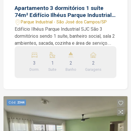
Apartamento 3 dormitórios 1 suíte
74m² Edifício Ilhéus Parque Industrial
SJC SP 2 vagas cobertas
Parque Industrial - São José dos Campos/SP
Edifício Ilhéus Parque Industrial SJC São 3
dormitórios sendo 1 suíte, banheiro social, sala 2
ambientes, sacada, cozinha e área de serviço.
Condomínio com: piscina adulto e infantil,
playground e salão de festas. Edifício com torre
3
1
2
2
única e portaria 24 horas Interessados falar com
Dorm.
Suite
Banho
Garagens
corretor de imóveis João Ferreira de CRECI
234.934 F (12) 99668-3140 WhatsApp
Cód.
2344