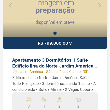
Imagem em
preparação
disponível em breve
R$ 799.000,00 V
Apartamento 3 Dormitórios 1 Suíte
Edifício Ilha do Norte Jardim América
SJC SP Vaga Coberta
Jardim América - São José dos Campos/SP
Edifício Ilha do Norte - Jardim América SJC -
Todo Planejado - 3 dormitórios sendo 1 suíte - Ar
condicionado - Sol da Manhã - 2 Vagas Cobertas
Apartamento de 90 m² com 3 dormitórios sendo
1 suíte, Sala 2 ambientes, Sacada, Banheiro
3
1
2
2
Social, Cozinha planejada, área de serviço /