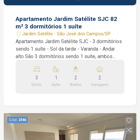
Apartamento Jardim Satélite SJC 82
m² 3 dormitórios 1 suíte
Jardim Satélite - São José dos Campos/SP
Apartamento Jardim Satélite SJC - 3 dormitórios
sendo 1 suíte - Sol da tarde - Varanda - Andar
alto São 3 dormitórios sendo 1 suíte, ambos
dormitórios com armários planejados, janela anti
ruídos acústica com vidro triplo sobreposta nos
3
1
2
2
dormitórios, sala de 2 ambientes, varanda com
Dorm.
Suite
Banho
Garagens
sacada e fechamento em vidro, cozinha com
armários planejados e fogão embutido e área de
serviços. Condomínio com Piscina e salão de
festas. Interessados falar com o corretor de
imóvel Caique Lopes de CRECI 264.991 F (12)
Cód.
2346
99189-7273 WhatsApp e Claro.