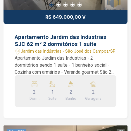
(supermercados, restaurantes, bares, farmácias,
feira livre, etc) a poucos minutos de caminhada.
R$ 649.000,00 V
Interessados falar com corretor de imóveis João
Ferreira de CRECI 234.934 F (12) 99668-3140
WhatsApp
Apartamento Jardim das Industrias
SJC 62 m² 2 dormitórios 1 suíte
Jardim das Indústrias - São José dos Campos/SP
Apartamento Jardim das Industrias - 2
dormitórios sendo 1 suíte - 1 banheiro social -
Cozinha com armários - Varanda gourmet São 2
dormitórios sendo 1 suíte, piso porcelanato e
moveis planejados em todos ambientes, sala
2
1
2
2
estendida de 2 ambientes, varanda gourmet com
Dorm.
Suite
Banho
Garagens
fechamento em vidro integrada a sala, cozinha
com armários planejado e área de serviço.
Condomínio com portaria virtual e salão de
festas. Interessados falar com o corretor de
imóvel Caique Lopes de CRECI 264.991 F (12)