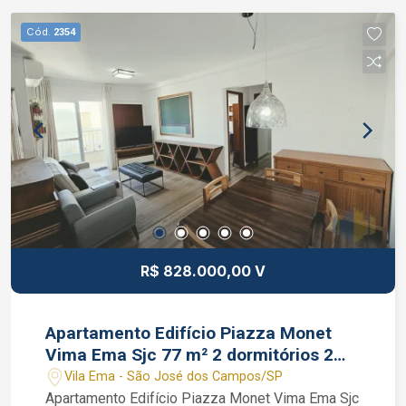
área de serviço repleta de armários e já com
aparelho de aquecimento a gás instalado.
Cód.
2354
Condomínio com portaria 24 horas, vagas para
visitantes, áreas sociais entregues decoradas e
equipadas, gerador de energia, salão de festas,
salão de jogos, espaço gourmet, brinquedoteca,
sala de estudos, fitness / academia, health
center, quadra esportiva, churrasqueira, spa,
piscina com deck molhado, piscina com raia,
piscina infantil, solarium e playground. João
Ferreira Corretor de Imóveis CRECI 234.934
Whatsapp (12) 99668-3140
R$ 828.000,00 V
Apartamento Edifício Piazza Monet
Vima Ema Sjc 77 m² 2 dormitórios 2
vagas
Vila Ema - São José dos Campos/SP
Apartamento Edifício Piazza Monet Vima Ema Sjc