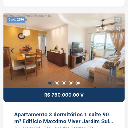
portaria 24 horas e salão de festas. Interessados
falar com o Corretor de Imóveis João Ferreira
CRECI 234.934 Whatsapp (12) 99668-3140
Cód.
2356
R$ 780.000,00 V
Apartamento 3 dormitórios 1 suíte 90
m² Edifício Maxximo Viver Jardim Sul