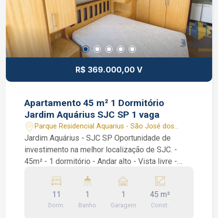
R$ 369.000,00 V
Apartamento 45 m² 1 Dormitório
Jardim Aquárius SJC SP 1 vaga
Parque Residencial Aquarius - São José dos
Campos/SP
Jardim Aquárius - SJC SP Oportunidade de
investimento na melhor localização de SJC. -
45m² - 1 dormitório - Andar alto - Vista livre -
Precisa de reforma Condomínio com Academia,
Piscina, Churrasqueira, Salão de festas.
11
1
1
45 m²
Interessados falar com corretor de imóveis João
Dorm.
Banho
Garagem
Const.
Ferreira CRECI 234.934 F WhatsApp (12) 99668-