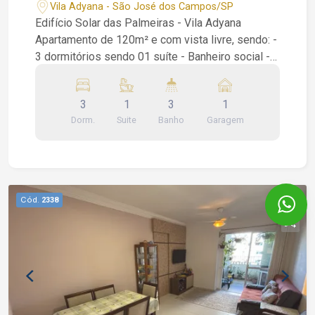
Adyana SJC SP 1 vaga
Vila Adyana - São José dos Campos/SP
Edifício Solar das Palmeiras - Vila Adyana
Apartamento de 120m² e com vista livre, sendo: -
3 dormitórios sendo 01 suíte - Banheiro social -
Escritório - Sala para 02 ambientes - Repleto de
armários - Cozinha - Área de serviço - Banheiro
3
1
3
1
de serviço - 1 vaga de garagem Condomínio: -
Dorm.
Suite
Banho
Garagem
Salão de festa - Sala de reuniões - Playground
João Ferreira Corretor de Imóveis CRECI 234.934
WhatsApp (12) 99668-3140
Cód.
2338