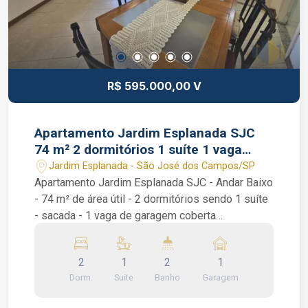
R$ 595.000,00 V
Apartamento Jardim Esplanada SJC
74 m² 2 dormitórios 1 suíte 1 vaga
garagem coberta
Jardim Esplanada - São José dos Campos/SP
Apartamento Jardim Esplanada SJC - Andar Baixo
- 74 m² de área útil - 2 dormitórios sendo 1 suíte
- sacada - 1 vaga de garagem coberta
Apartamento Jardim Esplanada SJC. São 2
dormitórios sendo 1 suíte com armário planejado,
2
1
2
1
sala de 2 ambientes com sacada, banheiro social,
Dorm.
Suite
Banho
Garagem
lavabo, área de serviço e uma cozinha repleta de
armários planejados. Condomínio bem tranquilo: