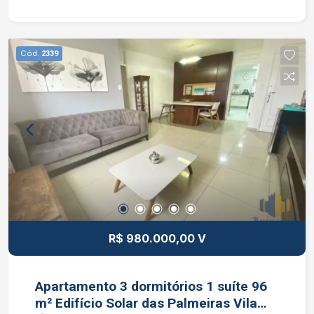
sacada com vista definitiva já com fechamento
de vidro, ampla área de serviço já com aparelho
de aquecimento à gás instalado e uma cozinha
Cód.
2339
super espaçosa repleta de armários planejados.
Condomínio com portaria virtual, piscina
climatizada, quadra poliesportiva, academia de
ginástica, parquinho, churrasqueira, salão de
festas e salão de jogos. Interessados falar com
corretor de imóvel Jocimar Lopes de CRECI
135.799 F (12) 98831-9511 WhatsApp e Nextel
(12) 98137-2979 Vivo
R$ 980.000,00 V
Apartamento 3 dormitórios 1 suíte 96
m² Edifício Solar das Palmeiras Vila