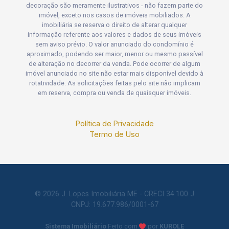
decoração são meramente ilustrativos - não fazem parte do
imóvel, exceto nos casos de imóveis mobiliados. A
imobiliária se reserva o direito de alterar qualquer
informação referente aos valores e dados de seus imóveis
sem aviso prévio. O valor anunciado do condomínio é
aproximado, podendo ser maior, menor ou mesmo passível
de alteração no decorrer da venda. Pode ocorrer de algum
imóvel anunciado no site não estar mais disponível devido à
rotatividade. As solicitações feitas pelo site não implicam
em reserva, compra ou venda de quaisquer imóveis.
Política de Privacidade
Termo de Uso
© 2026 J. Lopes Imobiliária ME - CRECI 34.100 J
CNPJ: 19.677.986/0001-67
Sistema Imobiliário
Feito com
por
KUROLE