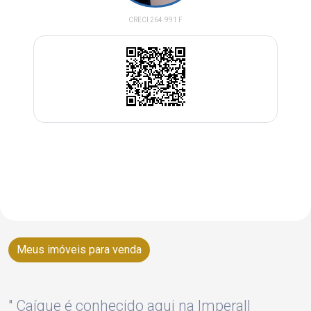
CRECI 264.991 F
(12) 99685-0665
Enviar Pergunta
Meus imóveis para venda
" Caíque é conhecido aqui na Imperall