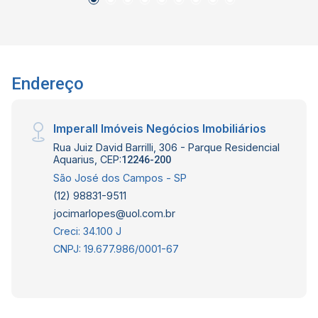
264.991 F (12) 99189-7273 WhatsApp e Claro.
Endereço
Imperall Imóveis Negócios Imobiliários
Rua Juiz David Barrilli, 306 - Parque Residencial
Aquarius, CEP:
12246-200
São José dos Campos - SP
(12) 98831-9511
jocimarlopes@uol.com.br
Creci: 34.100 J
CNPJ: 19.677.986/0001-67