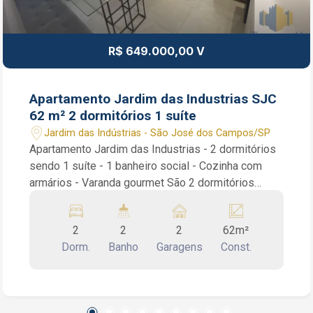
R$ 649.000,00 V
Apartamento Jardim das Industrias SJC
62 m² 2 dormitórios 1 suíte
Jardim das Indústrias - São José dos Campos/SP
Apartamento Jardim das Industrias - 2 dormitórios
sendo 1 suíte - 1 banheiro social - Cozinha com
armários - Varanda gourmet São 2 dormitórios
sendo 1 suíte, piso porcelanato e moveis
planejados em todos ambientes, sala estendida de
2
2
2
62m²
2 ambientes, varanda gourmet com fechamento em
Dorm.
Banho
Garagens
Const.
vidro integrada a sala, cozinha com armários
planejado e área de serviço. Condomínio com
portaria virtual e salão de festas. Interessados falar
com o corretor de imóvel Caique Lopes de CRECI