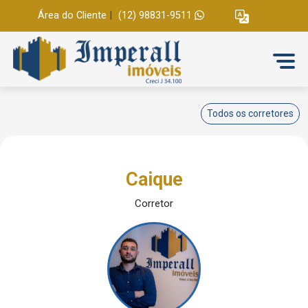
Área do Cliente
|
(12) 98831-9511
Todos os corretores
Caique
Corretor