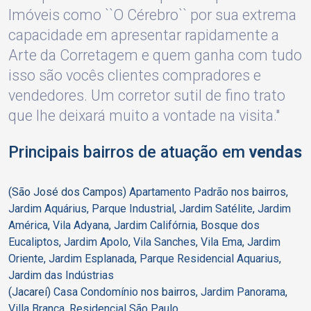
Imóveis como ``O Cérebro`` por sua extrema
capacidade em apresentar rapidamente a
Arte da Corretagem e quem ganha com tudo
isso são vocês clientes compradores e
vendedores. Um corretor sutil de fino trato
que lhe deixará muito a vontade na visita."
Principais bairros de atuação em
vendas
(São José dos Campos)
Apartamento Padrão
nos bairros,
Jardim Aquárius
,
Parque Industrial
,
Jardim Satélite
,
Jardim
América
,
Vila Adyana
,
Jardim Califórnia
,
Bosque dos
Eucaliptos
,
Jardim Apolo
,
Vila Sanches
,
Vila Ema
,
Jardim
Oriente
,
Jardim Esplanada
,
Parque Residencial Aquarius
,
Jardim das Indústrias
(Jacareí)
Casa Condomínio
nos bairros,
Jardim Panorama
,
Villa Branca
,
Residencial São Paulo