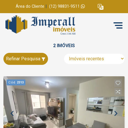
Área do Cliente
|
(12) 98831-9511
2 IMÓVEIS
Refinar Pesquisa
Cód.
2313