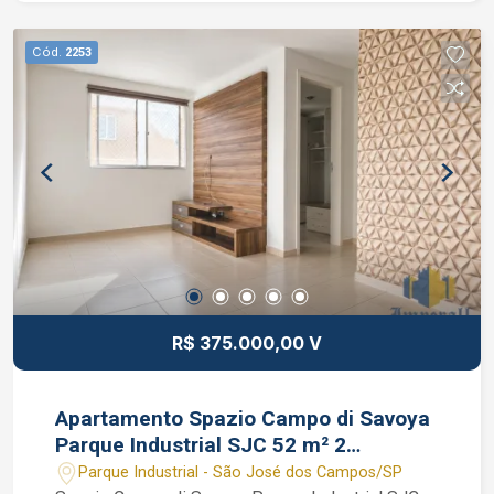
Caique Lopes de CRECI 264.991 F (12) 99189-
7273 WhatsApp e Claro.
Cód.
2253
R$ 375.000,00 V
Apartamento Spazio Campo di Savoya
Parque Industrial SJC 52 m² 2
dormitórios
Parque Industrial - São José dos Campos/SP