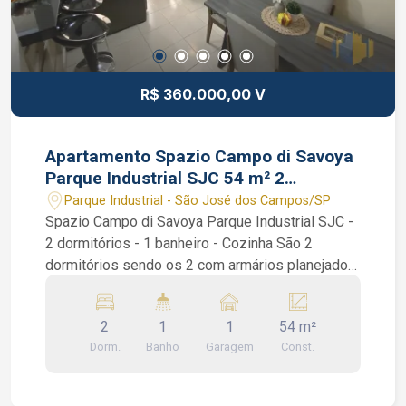
R$ 360.000,00 V
Apartamento Spazio Campo di Savoya
Parque Industrial SJC 54 m² 2
dormitórios
Parque Industrial - São José dos Campos/SP
Spazio Campo di Savoya Parque Industrial SJC -
2 dormitórios - 1 banheiro - Cozinha São 2
dormitórios sendo os 2 com armários planejados,
1 banheiro, sala de 2 ambientes, cozinha
americana com armários planejados e área de
2
1
1
54 m²
serviços. Condomínio: Piscina adulto e infantil,
Dorm.
Banho
Garagem
Const.
Pet Shop, Salão de jogos, Salão de festas, Área
gourmet externa, Academia, Cinema.
Interessados falar com o corretor de imóvel