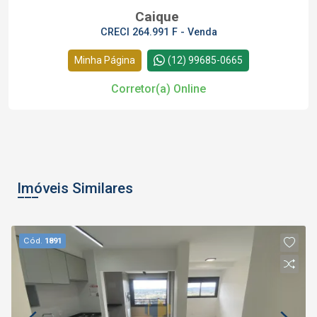
Caique
CRECI 264.991 F - Venda
Minha Página
(12) 99685-0665
Corretor(a) Online
Imóveis Similares
Cód.
1891