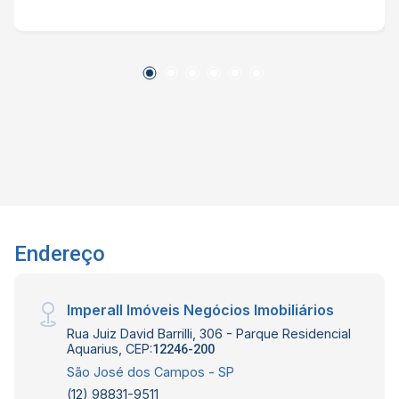
academia, espaço kids ao lado da academia,
salão de festas, espaço gourmet, piscina,
quadra poliesportiva, espaço pet e vagas para
visitantes. Interessados falar com o corretor de
imóvel Caique Lopes de CRECI 264.991 F (12)
99189-7273 WhatsApp e Claro.
Endereço
Imperall Imóveis Negócios Imobiliários
Rua Juiz David Barrilli, 306 - Parque Residencial
Aquarius, CEP:
12246-200
São José dos Campos - SP
(12) 98831-9511