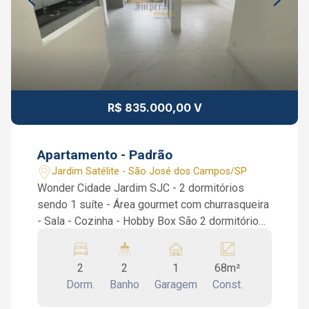
R$ 835.000,00 V
Apartamento - Padrão
Jardim Satélite - São José dos Campos/SP
Wonder Cidade Jardim SJC - 2 dormitórios
sendo 1 suíte - Área gourmet com churrasqueira
- Sala - Cozinha - Hobby Box São 2 dormitórios
sendo 1 suíte, sala, cozinha americana com
armário planejados, varanda gourmet integrada
2
2
1
68m²
com a sala, ar condicionado na sala e suíte,
Dorm.
Banho
Garagem
Const.
varanda na suíte, banheiro social. Condomínio
completo: Hall de entrada - lobby de hotel;