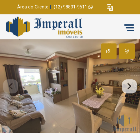
Área do Cliente
|
(12) 98831-9511