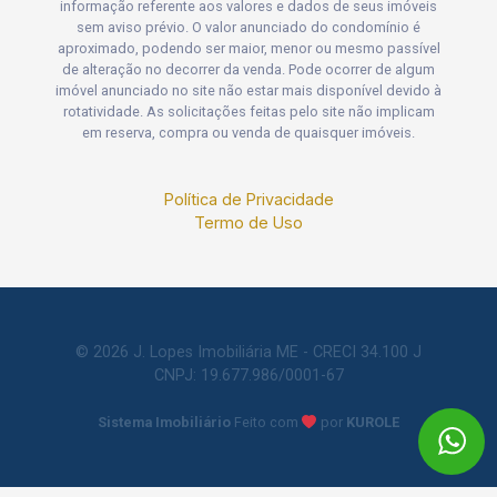
informação referente aos valores e dados de seus imóveis
sem aviso prévio. O valor anunciado do condomínio é
aproximado, podendo ser maior, menor ou mesmo passível
de alteração no decorrer da venda. Pode ocorrer de algum
imóvel anunciado no site não estar mais disponível devido à
rotatividade. As solicitações feitas pelo site não implicam
em reserva, compra ou venda de quaisquer imóveis.
Política de Privacidade
Termo de Uso
© 2026 J. Lopes Imobiliária ME - CRECI 34.100 J
CNPJ: 19.677.986/0001-67
Sistema Imobiliário
Feito com
por
KUROLE