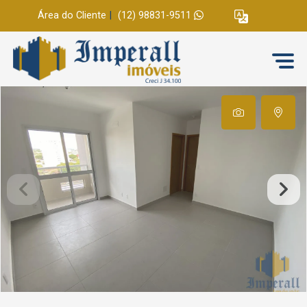
Área do Cliente
|
(12) 98831-9511