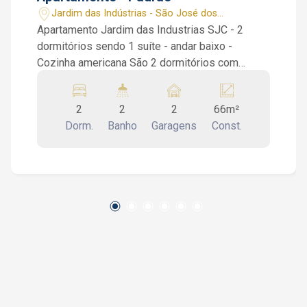
Jardim das Indústrias - São José dos
Campos/SP
Apartamento Jardim das Industrias SJC - 2
dormitórios sendo 1 suíte - andar baixo -
Cozinha americana São 2 dormitórios com
armários planejados sendo 1 suíte, 1 banheiro
social, sala de 2 ambientes, cozinha americana
2
2
2
66m²
planejada e área de serviços. Condomínio:
Dorm.
Banho
Garagens
Const.
Piscina, academia, sala de ginástica, salão de
festas com churrasqueira. Interessados falar
com o corretor de imóvel Caique Lopes de
CRECI 264.991 F (12) 99189-7273 WhatsApp
(Claro).