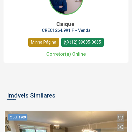
Caique
CRECI 264.991 F - Venda
Minha Página
(12) 99685-0665
Corretor(a) Online
Imóveis Similares
Cód.
1709