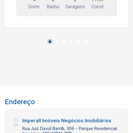
piso porcelanato, varanda, cozinha planejada e
Dorm.
Banho
Garagens
Const.
área de serviços. Condomínio com piscina
adulto e infantil, salão de festa, salão de jogos,
brinquedoteca, sauna, academia, bicicletário e
playground. Interessados falar com o corretor
de imóvel Caique Lopes de CRECI 264.991 F
(12) 99189-7273 WhatsApp e Claro.
Endereço
Imperall Imóveis Negócios Imobiliários
Rua Juiz David Barrilli, 306 - Parque Residencial