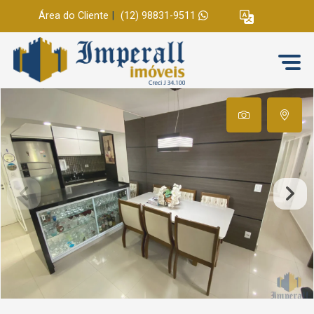
Área do Cliente
|
(12) 98831-9511