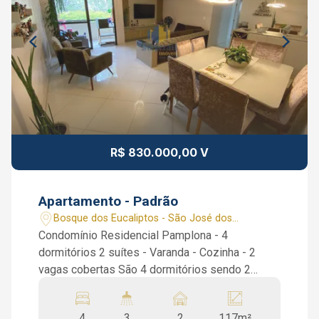
R$ 830.000,00 V
Apartamento - Padrão
Bosque dos Eucaliptos - São José dos
Campos/SP
Condomínio Residencial Pamplona - 4
dormitórios 2 suítes - Varanda - Cozinha - 2
vagas cobertas São 4 dormitórios sendo 2
suítes, 3 dormitórios estão planejados, 1
banheiro social, ampla sala de 2 ambientes com
4
3
2
117m²