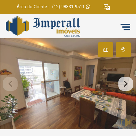
Área do Cliente
|
(12) 98831-9511