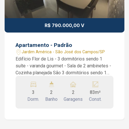
R$ 790.000,00 V
Apartamento - Padrão
Jardim América - São José dos Campos/SP
Edifício Flor de Lis - 3 dormitórios sendo 1
suíte - varanda gourmet - Sala de 2 ambinetes -
Cozinha planejada São 3 dormitórios sendo 1
suíte, 2 dormitórios com armários planejados,
sala de 2 ambientes integrada com a cozinha,
3
2
2
83m²
varanda gourmet, cozinha com armários
Dorm.
Banho
Garagens
Const.
planejados, teto rebaixado com luzes de led.
Condomínio: portaria virtual, churrasqueira,
quadra e salão de festas. Interessados falar
com o corretor de imóvel Caique Lopes de
CRECI 264.991 F (12) 99189-7273 WhatsApp e