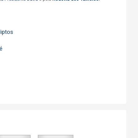
liptos
sé