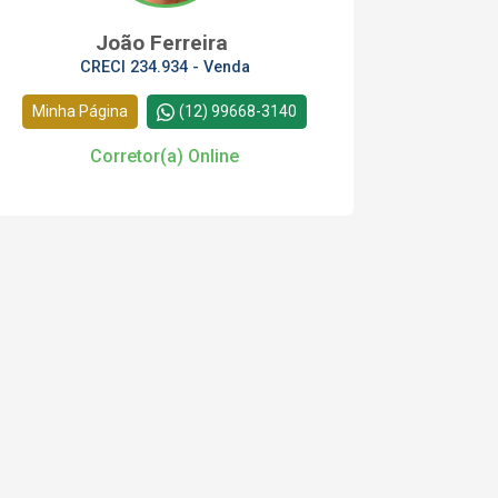
João Ferreira
CRECI 234.934 - Venda
Minha Página
(12) 99668-3140
Corretor(a) Online