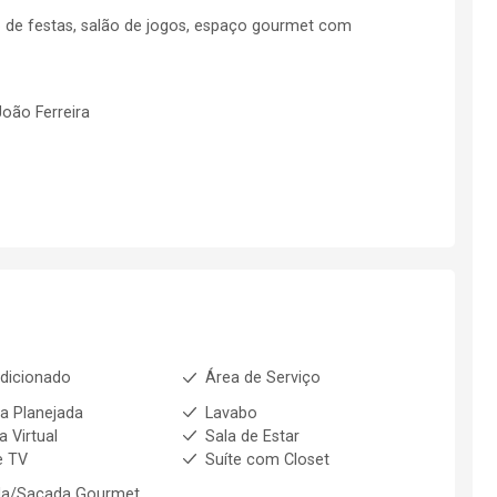
 de festas, salão de jogos, espaço gourmet com
João Ferreira
dicionado
Área de Serviço
a Planejada
Lavabo
a Virtual
Sala de Estar
e TV
Suíte com Closet
da/Sacada Gourmet