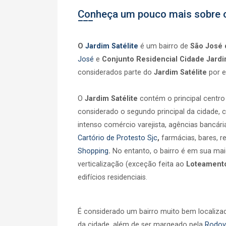
Conheça um pouco mais sobre o
O
Jardim Satélite
é um bairro de
São José
José
e
Conjunto Residencial Cidade Jard
considerados parte do
Jardim Satélite
por e
O
Jardim Satélite
contém o principal centro
considerado o segundo principal da cidade, 
intenso comércio varejista, agências bancári
Cartório de Protesto Sjc
,
farmácias, bares, re
Shopping
.
No entanto, o bairro é em sua maio
verticalização (exceção feita ao
Loteamento
edifícios residenciais
.
É considerado um bairro muito bem localiza
da cidade, além de ser margeado pela
Rodov