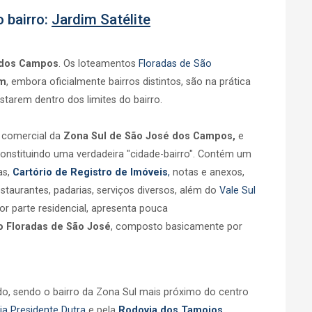
 bairro:
Jardim Satélite
 dos Campos
. Os loteamentos
Floradas de São
im
, embora oficialmente bairros distintos, são na prática
starem dentro dos limites do bairro.
 comercial da
Zona Sul de São José dos Campos,
e
constituindo uma verdadeira "cidade-bairro". Contém um
as,
Cartório de Registro de Imóveis
,
notas e anexos,
staurantes, padarias, serviços diversos, além do
Vale Sul
r parte residencial, apresenta pouca
 Floradas de São José
, composto basicamente por
do, sendo o bairro da Zona Sul mais próximo do centro
ia Presidente Dutra
e pela
Rodovia dos Tamoios.