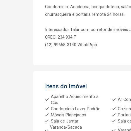
Condomínio: Academia, brinquedoteca, salão
churrasqueira e portaria remota 24 horas.
Interessados falar com corretor de imóveis 
CRECI 234.934 F
(12) 99668-3140 WhatsApp
Itens do Imóvel
Aparelho Aquecimento à
Ar Con
Gás
Condomínio Lazer Padrão
Cozinh
Móveis Planejados
Portari
Sala de Jantar
Sala d
Varanda/Sacada
Varan