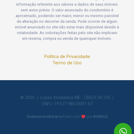
informação referente aos valores e dados de seus imóveis
sem aviso prévio. O valor anunciado do condomínio é
aproximado, podendo ser maior, menor ou mesmo passível
de alteração no decorrer da venda. Pode ocorrer de algum
imóvel anunciado no site não estar mais disponível devido à
rotatividade. As solicitações feitas pelo site não implicam
em reserva, compra ou venda de quaisquer imóveis.
Política de Privacidade
Termo de Uso
© 2026 J. Lopes Imobiliária ME - CRECI 34.100 J
CNPJ: 19.677.986/0001-67
Sistema Imobiliário
Feito com
por
KUROLE