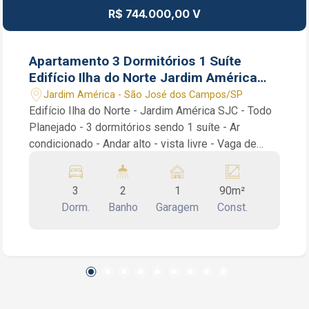
R$ 744.000,00 V
Apartamento 3 Dormitórios 1 Suíte
Edifício Ilha do Norte Jardim América
SJC SP Vaga Coberta
Jardim América - São José dos Campos/SP
Edifício Ilha do Norte - Jardim América SJC - Todo
Planejado - 3 dormitórios sendo 1 suíte - Ar
condicionado - Andar alto - vista livre - Vaga de
garagem Coberta Apartamento de 90 m² com 3
dormitórios sendo 1 suíte, Sala 2 ambientes,
3
2
1
90m²
Sacada, Banheiro Social, Cozinha planejada, área de
Dorm.
Banho
Garagem
Const.
serviço / lavanderia. Vaga de garagem coberta
Condomínio com Elevadores, Portaria Remota, Área
gourmet com churrasqueira, Piscinas adulto e
infantil, Salão de festas, Salão de jogos, Academia.
Água e gás inclusos no condomínio, Próximo ao
Shopping Oriente e comercio em geral. João