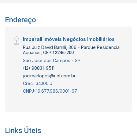
Ferreira Corretor de imóveis CRECI 234.934 F
WhatsApp (12) 99668-3140
Endereço
Imperall Imóveis Negócios Imobiliários
Rua Juiz David Barrilli, 306 - Parque Residencial
Aquarius, CEP:
12246-200
São José dos Campos - SP
(12) 98831-9511
jocimarlopes@uol.com.br
Creci: 34.100 J
CNPJ: 19.677.986/0001-67
Links Úteis