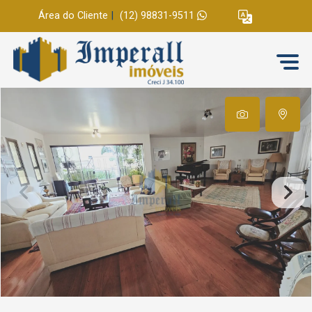
Área do Cliente
|
(12) 98831-9511