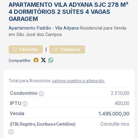
APARTAMENTO VILA ADYANA SJC 278 M²
4 DORMITÓRIOS 2 SUÍTES 4 VAGAS
GARAGEM
Apartamento
Padrão
-
Vila Adyana
Residencial para Venda
em São José dos Campos
|
Favoritar
Comparar
Compartilhe:
Total para Acessórios
valores sujeitos a alteração.
Condomínio
2.310,00
IPTU
400,00
Venda
1.495.000,00
Consulte-nos
(ITBI, Registro, Escritura e Certidões)