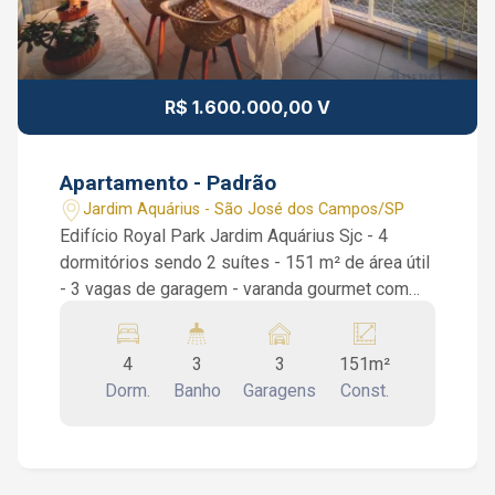
R$ 1.600.000,00 V
Apartamento - Padrão
Jardim Aquárius - São José dos Campos/SP
Edifício Royal Park Jardim Aquárius Sjc - 4
dormitórios sendo 2 suítes - 151 m² de área útil
- 3 vagas de garagem - varanda gourmet com
churrasqueira características do imóvel:
apartamento com 152 m² de área privativa, 4
4
3
3
151m²
dormitórios (sendo 2 suítes) com piso de
Dorm.
Banho
Garagens
Const.
madeira, sala ampla para 3 ambientes também
com piso de madeira, sacada gourmet com
aproximadamente 30 m², 4 banheiros + lavabo,
aquecedor central a gás, área de serviço com