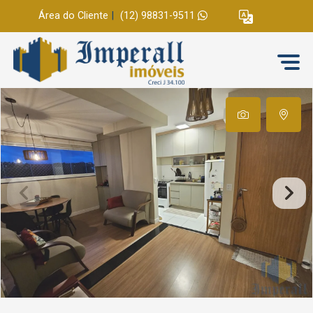
Área do Cliente
|
(12) 98831-9511