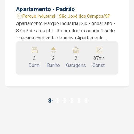
Apartamento - Padrão
Parque Industrial - São José dos Campos/SP
Apartamento Parque Industrial Sjc - Andar alto -
87 m² de área útil - 3 dormitórios sendo 1 suíte
- sacada com vista definitiva Apartamento
Edifício Torres do Parque Sjc. São 3 dormitórios
sendo 1 suíte com armários, cozinha planejada,
3
2
2
87m²
área de serviço, banheiro social, sala de 2
Dorm.
Banho
Garagens
Const.
ambientes e sacada com uma vista espetacular
e definitiva. Condomínio com portaria 24 horas,
elevador, churrasqueira, piscina adulto e infantil,
academia, quadra poliesportiva, brinquedoteca,
bicicletário e salão de festa. Interessados falar
com corretor de imóvel Jocimar Lopes de
CRECI 135.799F (12) 98831-9511 WhatsApp e
Nextel (12) 98137-2979 Vivo