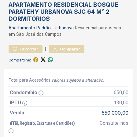
APARTAMENTO RESIDENCIAL BOSQUE
PARATEHY URBANOVA SJC 64 M² 2
DORMITÓRIOS
Apartamento
Padrão
-
Urbanova
Residencial para Venda
em São José dos Campos
|
Favoritar
Comparar
Compartilhe:
Total para Acessórios
valores sujeitos a alteração.
Condomínio
650,00
IPTU
130,00
Venda
550.000,00
Consulte-nos
(ITBI, Registro, Escritura e Certidões)