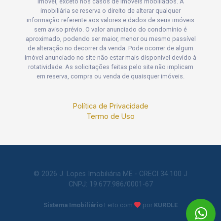
imóvel, exceto nos casos de imóveis mobiliados. A
imobiliária se reserva o direito de alterar qualquer
informação referente aos valores e dados de seus imóveis
sem aviso prévio. O valor anunciado do condomínio é
aproximado, podendo ser maior, menor ou mesmo passível
de alteração no decorrer da venda. Pode ocorrer de algum
imóvel anunciado no site não estar mais disponível devido à
rotatividade. As solicitações feitas pelo site não implicam
em reserva, compra ou venda de quaisquer imóveis.
Política de Privacidade
Termo de Uso
© 2026 J. Lopes Imobiliária ME - CRECI 34.100 J
CNPJ: 19.677.986/0001-67
Sistema Imobiliário
Feito com
por
KUROLE