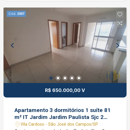
Interessados falar com o corretor de imóvel
Caique Lopes de CRECI 264.991 F (12) 99189-
Cód.
2007
7273 WhatsApp e Claro.
R$ 650.000,00 V
Apartamento 3 dormitórios 1 suíte 81
m² IT Jardim Jardim Paulista Sjc 2
vagas
Vila Cardoso - São José dos Campos/SP