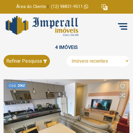
Área do Cliente
|
(12) 98831-9511
4 IMÓVEIS
Refinar Pesquisa
Cód.
2062