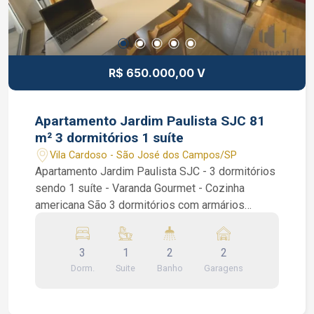
R$ 650.000,00 V
Apartamento Jardim Paulista SJC 81
m² 3 dormitórios 1 suíte
Vila Cardoso - São José dos Campos/SP
Apartamento Jardim Paulista SJC - 3 dormitórios
sendo 1 suíte - Varanda Gourmet - Cozinha
americana São 3 dormitórios com armários
planejados sendo 1 suíte, piso laminado, sanca
de gesso, varanda gourmet com fechamento em
3
1
2
2
vidro, sala de 2 ambientes, 1 banheiro, cozinha
Dorm.
Suite
Banho
Garagens
americana com armários planejados. Condomínio
com piscina adulto e infantil, playground, espaço
gourmet externo, academia e salão de festas.