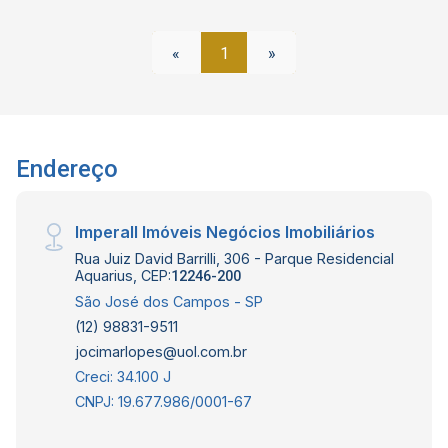
«
1
»
Endereço
Imperall Imóveis Negócios Imobiliários
Rua Juiz David Barrilli, 306 - Parque Residencial
Aquarius, CEP:
12246-200
São José dos Campos - SP
(12) 98831-9511
jocimarlopes@uol.com.br
Creci: 34.100 J
CNPJ: 19.677.986/0001-67