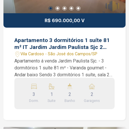
R$ 690.000,00 V
Apartamento 3 dormitórios 1 suíte 81
m² IT Jardim Jardim Paulista Sjc 2
vagas
Vila Cardoso - São José dos Campos/SP
Apartamento á venda Jardim Paulista Sjc. - 3
dormitórios 1 suíte 81 m² - Varanda gourmet -
Andar baixo Sendo 3 dormitórios 1 suíte, sala 2
ambientes, cozinha, lavanderia, banheiro social,
varanda gourmet com fechamento de vidro, vista
3
1
2
2
livre e duas vagas de garagem cobertas.
Dorm.
Suite
Banho
Garagens
Condomínio com piscina adulto e infantil,
playground, espaço gourmet externo, academia e
salão de festas. Interessados falar com corretor
de imóveis Eduardo Silva de Souza de CRECI