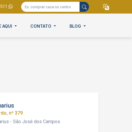
9511
E AQUI
CONTATO
BLOG
uarius
do, nº 379
arius - São José dos Campos