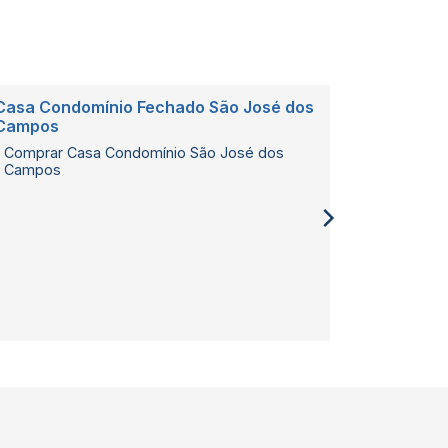
Casa Condomínio Fechado São José dos
Casa Con
Campos
Casas Ur
Comprar Casa Condomínio São José dos
Campos