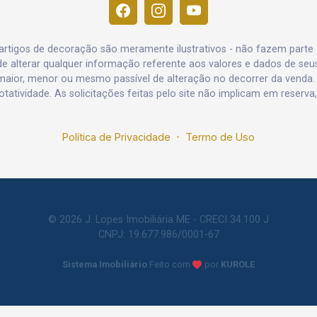
e artigos de decoração são meramente ilustrativos - não fazem parte
o de alterar qualquer informação referente aos valores e dados de se
aior, menor ou mesmo passível de alteração no decorrer da venda.
rotatividade. As solicitações feitas pelo site não implicam em reser
Política de Privacidade
-
Termo de Uso
© 2026 J. Lopes Imobiliária ME - CRECI 34.100 J
CNPJ: 19.677.986/0001-67
Sistema Imobiliário
Feito com
por
KUROLE