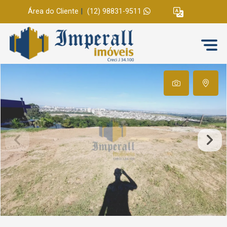
Área do Cliente
|
(12) 98831-9511