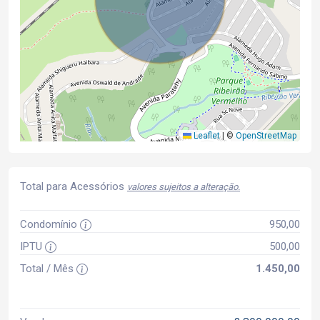
Leaflet
|
©
OpenStreetMap
Total para Acessórios
valores sujeitos a alteração.
Condomínio
950,00
IPTU
500,00
Total / Mês
1.450,00