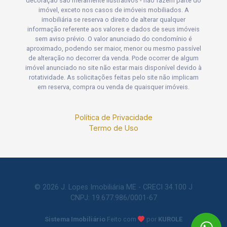
decoração são meramente ilustrativos - não fazem parte do
imóvel, exceto nos casos de imóveis mobiliados. A
imobiliária se reserva o direito de alterar qualquer
informação referente aos valores e dados de seus imóveis
sem aviso prévio. O valor anunciado do condomínio é
aproximado, podendo ser maior, menor ou mesmo passível
de alteração no decorrer da venda. Pode ocorrer de algum
imóvel anunciado no site não estar mais disponível devido à
rotatividade. As solicitações feitas pelo site não implicam
em reserva, compra ou venda de quaisquer imóveis.
Política de Privacidade
Termo de Uso
© 2026 J. Lopes Imobiliária ME - CRECI 34.100 J
CNPJ: 19.677.986/0001-67
Sistema Imobiliário
Feito com
por
KUROLE