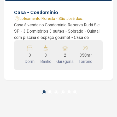
Casa - Condomínio
Loteamento Floresta - São José dos
Campos/SP
Casa á venda no Condomínio Reserva Rudá Sjc
SP - 3 Dormitórios 3 suítes - Sobrado - Quintal
com piscina e espaço gourmet - Casa de
esquina, com vista livre Sendo no Piso Inferior:
sala de 3 ambientes, lavabo, um espaço versátil,
3
3
2
358m²
que pode ser adaptado como escritório, quarto
Dorm.
Banho
Garagens
Terreno
extra ou até mesmo uma confortável sala de TV.,
cozinha, despensa, lavanderia, 2 home box, 2
vagas de garagem cobertas, 2 corredores
laterais, quintal com piscina, espaço gourmet
contendo churrasqueira e forno a lenha. Piso
superior: 3 dormitórios 3 suítes todas com
varandas, ( sendo uma suíte estilo americana,
atendendo dois dormitórios ) e escritórios com
varanda, todos com preparado para instalação