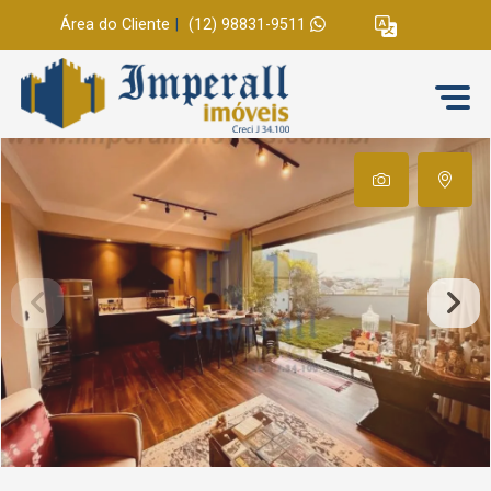
Área do Cliente
|
(12) 98831-9511