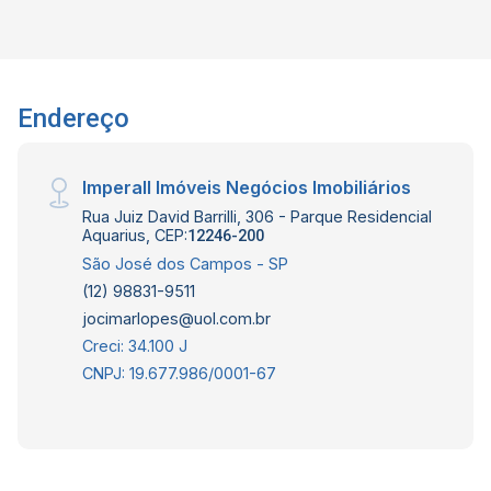
de ar condicionado. Características do
condomínio: Portaria 24 horas, piscina adulto e
infantil, quadra poliesportiva, salão de festa,
academia e playground. Interessados falar com
Endereço
corretor de imóveis Eduardo Silva de CRECI
237.982 F (12) 99765-6061 WhatsApp e Vivo.
Imperall Imóveis Negócios Imobiliários
Rua Juiz David Barrilli, 306 - Parque Residencial
Aquarius, CEP:
12246-200
São José dos Campos - SP
(12) 98831-9511
jocimarlopes@uol.com.br
Creci: 34.100 J
CNPJ: 19.677.986/0001-67