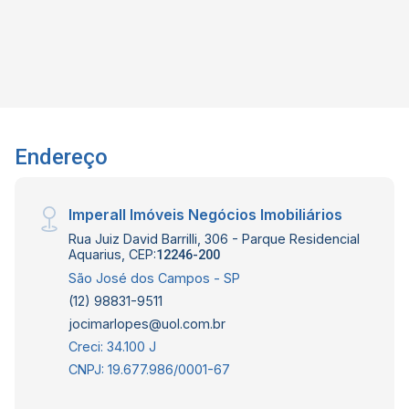
espaço para closet e banheira. Lazer no
condomínio: Fitness, salão de festas, parques
infantis, quadras de beach tênis e tênis, lago
para pesca, campo de futebol, área de
churrasqueira, pista de caminhada, trilha na
reserva, parque para pets e tirolesa. Portaria e
Endereço
segurança com ronda e monitoramento 24h!
Interessados falar a corretora Lígia Marcondes,
CRECI 219.274 F Telefone: (12) 99717-5657
Imperall Imóveis Negócios Imobiliários
(WhatsApp)
Rua Juiz David Barrilli, 306 - Parque Residencial
Aquarius, CEP:
12246-200
São José dos Campos - SP
(12) 98831-9511
jocimarlopes@uol.com.br
Creci: 34.100 J
CNPJ: 19.677.986/0001-67