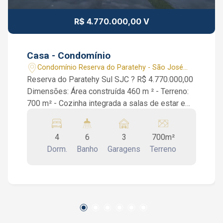
R$ 4.770.000,00 V
Casa - Condomínio
Condomínio Reserva do Paratehy - São José
dos Campos/SP
Reserva do Paratehy Sul SJC ? R$ 4.770.000,00
Dimensões: Área construída 460 m ² - Terreno:
700 m² - Cozinha integrada a salas de estar e
jantar - Aquecimento solar - Área gourmet com
churrasqueira - Lareira - Piscina com hidro,
4
6
3
700m²
espelho d?água e prainha - Porta pivotante com
Dorm.
Banho
Garagens
Terreno
fechadura digital - Garagem para 3 carros
cobertos Piso térreo: Sala de estar e jantar
integradas com pé direito duplo, lavabo, cozinha
com armários, área de serviço, churrasqueira,
lareira, banheiro externo, piscina com hidro,
espelho d?água e prainha. Piso superior: 4
suítes com sacada, sendo suíte principal com