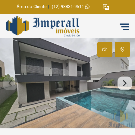
Área do Cliente
|
(12) 98831-9511