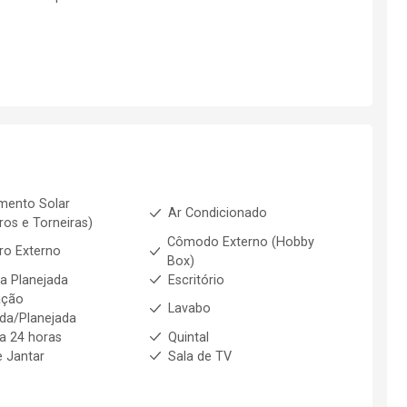
mento Solar
Ar Condicionado
ros e Torneiras)
Cômodo Externo (Hobby
ro Externo
Box)
a Planejada
Escritório
ação
Lavabo
da/Planejada
ia 24 horas
Quintal
e Jantar
Sala de TV