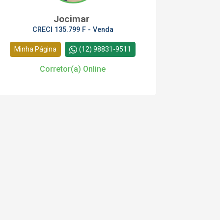
Jocimar
CRECI 135.799 F - Venda
Minha Página
(12) 98831-9511
Corretor(a) Online