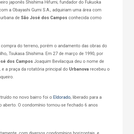
ueiro japonês Shishima Hifumi, fundador do Fukuoka
 com a Obayashi Gumi S.A., adquiriam uma área com
 urbana de
São José dos Campos
conhecida como
da compra do terreno, porém o andamento das obras do
ilho, Tsukasa Shishima. Em 27 de março de 1990, por
osé dos Campos
Joaquim Bevilacqua deu o nome de
, e a praça da rotatória principal do
Urbanova
recebeu o
queiro.
truído no novo bairro foi o
Eldorado
, liberado para a
ro aberto. O condomínio tornou-se fechado 6 anos
uptamente, com diversos condomínios horizontais, e