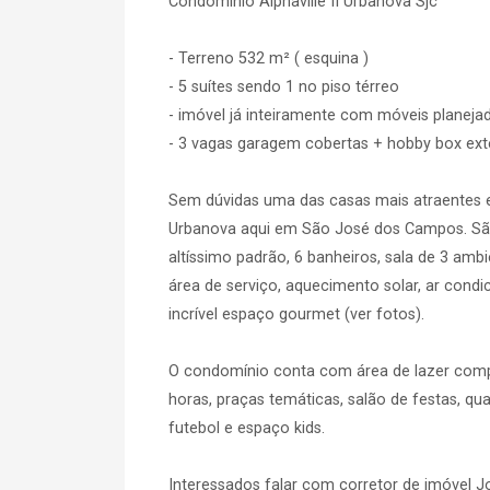
Condomínio Alphaville II Urbanova Sjc
- Terreno 532 m² ( esquina )
- 5 suítes sendo 1 no piso térreo
- imóvel já inteiramente com móveis planeja
- 3 vagas garagem cobertas + hobby box ext
Sem dúvidas uma das casas mais atraentes e
Urbanova aqui em São José dos Campos. São 
altíssimo padrão, 6 banheiros, sala de 3 ambi
área de serviço, aquecimento solar, ar condic
incrível espaço gourmet (ver fotos).
O condomínio conta com área de lazer compl
horas, praças temáticas, salão de festas, qu
futebol e espaço kids.
Interessados falar com corretor de imóvel 