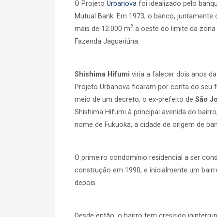
O Projeto
Urbanova
foi idealizado pelo banq
Mutual Bank. Em 1973, o banco, juntamente
2
mais de 12.000 m
a oeste do limite da zona
Fazenda Jaguariúna.
Shishima Hifumi
viria a falecer dois anos 
Projeto Urbanova ficaram por conta do seu f
meio de um decreto, o ex-prefeito de
São J
Shishima Hifumi à principal avenida do bairro
nome de Fukuoka, a cidade de origem de ban
O primeiro condomínio residencial a ser cons
construção em 1990, e inicialmente um bair
depois.
Desde então, o bairro tem crescido ininterr