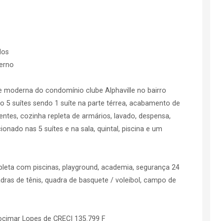
dos
erno
 moderna do condomínio clube Alphaville no bairro
5 suítes sendo 1 suíte na parte térrea, acabamento de
entes, cozinha repleta de armários, lavado, despensa,
ionado nas 5 suítes e na sala, quintal, piscina e um
eta com piscinas, playground, academia, segurança 24
adras de tênis, quadra de basquete / voleibol, campo de
Jocimar Lopes de CRECI 135.799 F