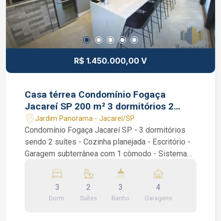
R$ 1.450.000,00 V
Casa térrea Condomínio Fogaça
Jacareí SP 200 m² 3 dormitórios 2
suítes
Jardim Panorama - Jacareí/SP
Condomínio Fogaça Jacareí SP - 3 dormitórios
sendo 2 suítes - Cozinha planejada - Escritório -
Garagem subterrânea com 1 cômodo - Sistema
de água quente com Boiler Casa térrea, são 3
dormitórios sendo 2 suítes, sendo 1 das suítes
3
2
3
4
com closet, cozinha em conceito aberto com ilha
Dorm.
Suítes
Banho
Garagens
central, lavanderia, infraestrutura para ar
condicionado, projeto de iluminação, energia