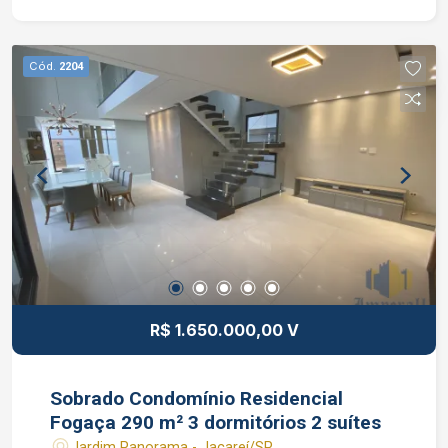
fotovoltaica, quintal em deck de madeira, sala
com pé direito duplo. Condomínio: portaria 24
horas, câmeras de monitoramentos, lindo e
Cód.
2204
espaçoso salão de festas, playground, campo
society, piscina , academia, pista de caminhada e
muito verde. Interessados falar com o corretor de
imóvel Caique Lopes de CRECI 264.991 F (12)
99189-7273 WhatsApp (Claro).
R$ 1.650.000,00 V
Sobrado Condomínio Residencial
Fogaça 290 m² 3 dormitórios 2 suítes
Jardim Panorama - Jacareí/SP