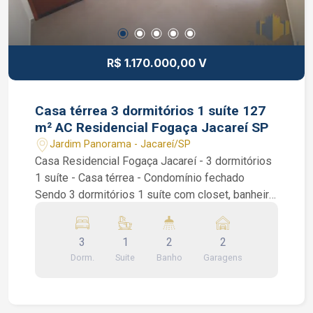
R$ 1.170.000,00 V
Casa térrea 3 dormitórios 1 suíte 127
m² AC Residencial Fogaça Jacareí SP
Jardim Panorama - Jacareí/SP
Casa Residencial Fogaça Jacareí - 3 dormitórios
1 suíte - Casa térrea - Condomínio fechado
Sendo 3 dormitórios 1 suíte com closet, banheiro
social, lavabo externo, sala de 2 ambientes com
pé direito duplo, cozinha integrada com sistema
3
1
2
2
aberto e ilha central, área gourmet com
Dorm.
Suite
Banho
Garagens
churrasqueira, lavanderia, garagem para 2 carros
cobertas, sistema de água com aquecimento a
gás, dois corredores laterais e acabamento de
excelente qualidade. Condomínio: portaria 24