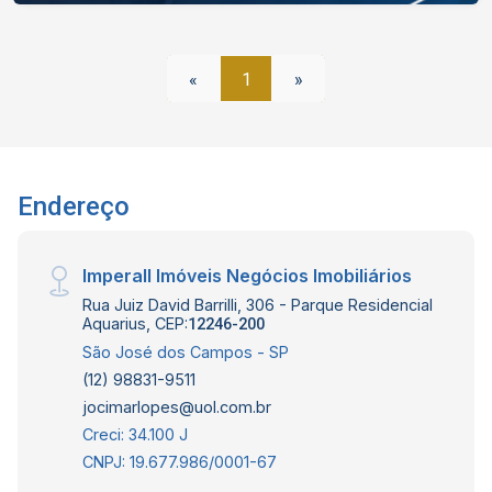
«
1
»
Endereço
Imperall Imóveis Negócios Imobiliários
Rua Juiz David Barrilli, 306 - Parque Residencial
Aquarius, CEP:
12246-200
São José dos Campos - SP
(12) 98831-9511
jocimarlopes@uol.com.br
Creci: 34.100 J
CNPJ: 19.677.986/0001-67