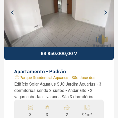
R$ 850.000,00 V
Apartamento - Padrão
Parque Residencial Aquarius - São José dos
Campos/SP
Edifício Solar Aquarius SJC Jardim Aquarius - 3
dormitórios sendo 2 suítes - Andar alto - 2
vagas cobertas - varanda São 3 dormitórios
sendo 2 suítes, 2 dormitórios com armários
planejados, 1 banheiro social, sala de 2
3
3
2
91m²
ambientes, varanda, cozinha com armários