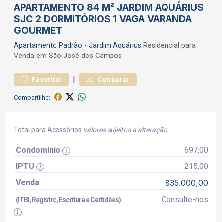
APARTAMENTO 84 M² JARDIM AQUÁRIUS
SJC 2 DORMITÓRIOS 1 VAGA VARANDA
GOURMET
Apartamento
Padrão
-
Jardim Aquárius
Residencial para
Venda em São José dos Campos
|
Favoritar
Comparar
Compartilhe:
Total para Acessórios
valores sujeitos a alteração.
Condomínio
697,00
IPTU
215,00
Venda
835.000,00
Consulte-nos
(ITBI, Registro, Escritura e Certidões)