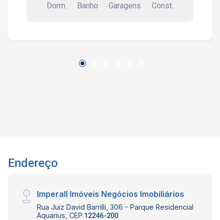
Dorm.
Banho
Garagens
Const.
planejados e área de serviços. Condomínio:
Piscina, churrasqueira, elevador, quadra
poliesportiva, academia, espaço gourmet,
acesso para deficientes, bicicletário, piscina
para adulto, piscina infantil, brinquedoteca e
estacionamento para visitantes. Interessados
falar com o corretor de imóvel Caique Lopes de
CRECI 264.991 F (12) 99189-7273 WhatsApp
(Claro).
Endereço
Imperall Imóveis Negócios Imobiliários
Rua Juiz David Barrilli, 306 - Parque Residencial
Aquarius, CEP:
12246-200