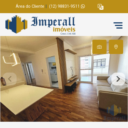
Área do Cliente
|
(12) 98831-9511