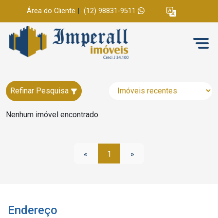
Área do Cliente
|
(12) 98831-9511
Refinar Pesquisa
Nenhum imóvel encontrado
«
1
»
Endereço