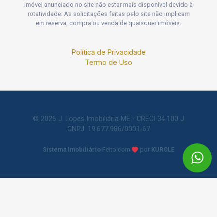
imóvel anunciado no site não estar mais disponível devido à
rotatividade. As solicitações feitas pelo site não implicam
em reserva, compra ou venda de quaisquer imóveis.
Política de Privacidade
Termo de Uso
© 2026 J. Lopes Imobiliária ME - CRECI 34.100 J
CNPJ: 19.677.986/0001-67
Sistema Imobiliário
Feito com
por
KUROLE