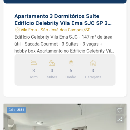
Apartamento 3 Dormitórios Suíte
Edifício Celebrity Vila Ema SJC SP 3
vagas
Vila Ema - São José dos Campos/SP
Edifício Celebrity Vila Ema SJC - 147 m² de área
útil - Sacada Gourmet - 3 Suítes - 3 vagas +
hobby box Apartamento no Edifício Celebrity Vila
Ema com 3 dormitórios sendo 3 suítes, todos os
quartos com armários e ar condicionado, sala
3
3
5
3
integrada com varanda e cozinha, sala também
Dorm.
Suítes
Banho
Garagens
com ar condicionado, varanda já com fechamento
de vidro e cortina, cozinha americana repleta de
armários, lavabo, banheiro social e uma excelente
área de serviço repleta de armários e já com
aparelho de aquecimento a gás instalado.
Cód.
2354
Condomínio com portaria 24 horas, vagas para
visitantes, áreas sociais entregues decoradas e
equipadas, gerador de energia, salão de festas,