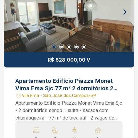
salão de jogos, espaço gourmet, brinquedoteca,
sala de estudos, fitness / academia, health
center, quadra esportiva, churrasqueira, spa,
piscina com deck molhado, piscina com raia,
piscina infantil, solarium e playground. João
Ferreira Corretor de Imóveis CRECI 234.934
Whatsapp (12) 99668-3140
R$ 828.000,00 V
Apartamento Edifício Piazza Monet
Vima Ema Sjc 77 m² 2 dormitórios 2
vagas
Vila Ema - São José dos Campos/SP
Apartamento Edifício Piazza Monet Vima Ema Sjc
- 2 dormitórios sendo 1 suíte - sacada com
churrasqueira - 77 m² de área útil - 2 vagas de
garagem Apartamento Edifício Piazza Monet
Vima Ema Sjc. Apartamento na Vila Ema, com 77