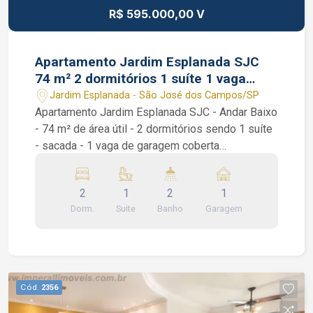
R$ 595.000,00 V
Apartamento Jardim Esplanada SJC
74 m² 2 dormitórios 1 suíte 1 vaga
garagem coberta
Jardim Esplanada - São José dos Campos/SP
Apartamento Jardim Esplanada SJC - Andar Baixo
- 74 m² de área útil - 2 dormitórios sendo 1 suíte
- sacada - 1 vaga de garagem coberta
Apartamento Jardim Esplanada SJC. São 2
dormitórios sendo 1 suíte com armário planejado,
2
1
2
1
sala de 2 ambientes com sacada, banheiro social,
Dorm.
Suite
Banho
Garagem
lavabo, área de serviço e uma cozinha repleta de
armários planejados. Condomínio bem tranquilo:
portaria 24 horas e salão de festas. Interessados
falar com o Corretor de Imóveis João Ferreira
CRECI 234.934 Whatsapp (12) 99668-3140
Cód.
2356