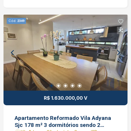
de imóvel Caique Lopes de CRECI 264.991 F (12)
99189-7273 WhatsApp e Claro.
Cód.
2349
R$ 1.630.000,00 V
Apartamento Reformado Vila Adyana
Sjc 178 m² 3 dormitórios sendo 2