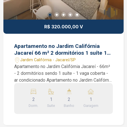
R$ 320.000,00 V
Apartamento no Jardim Califórnia
Jacareí 66 m² 2 dormitórios 1 suíte 1
vaga coberta
Jardim Califórnia - Jacareí/SP
Apartamento no Jardim Califórnia Jacareí - 66m²
- 2 dormitórios sendo 1 suíte - 1 vaga coberta -
ar condicionado Apartamento no Jardim Califórnia
Jacareí. São 66 m², 2 dormitórios sendo 1 suíte
com ar condicionado, cozinha planejada, área de
2
1
2
1
serviço, sala de tv, sala de jantar, 1 banheiro
Dorm.
Suite
Banho
Garagem
social e sacada Interessados falar com o
corretor de imóveis Bruno Garcia Pedroza CRECI
320819-F (12) 99131-1231 WhatsApp