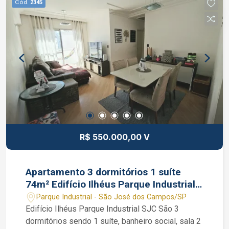
Cód.
2345
adulto, salão de jogos, salão de festas infantil,
quadra poliesportiva, gazebo gourmet dos
esportes, academia e piscinas com raia e infantil.
Interessados falar com o corretor de imóvel
Caique Lopes de CRECI 264.991 F (12) 99189-
7273 WhatsApp e Claro.
R$ 550.000,00 V
Apartamento 3 dormitórios 1 suíte
74m² Edifício Ilhéus Parque Industrial
SJC SP 2 vagas cobertas
Parque Industrial - São José dos Campos/SP
Edifício Ilhéus Parque Industrial SJC São 3
dormitórios sendo 1 suíte, banheiro social, sala 2