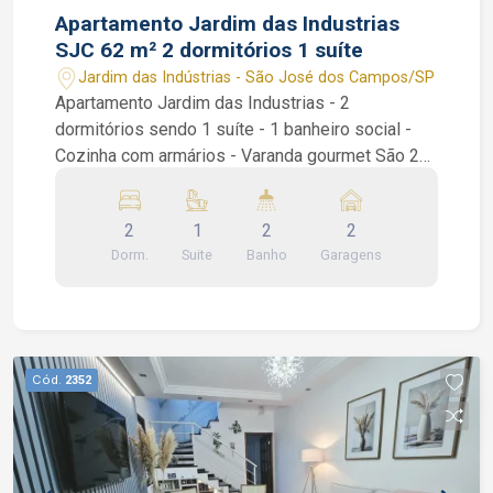
WhatsApp
Apartamento Jardim das Industrias
SJC 62 m² 2 dormitórios 1 suíte
Jardim das Indústrias - São José dos Campos/SP
Apartamento Jardim das Industrias - 2
dormitórios sendo 1 suíte - 1 banheiro social -
Cozinha com armários - Varanda gourmet São 2
dormitórios sendo 1 suíte, piso porcelanato e
moveis planejados em todos ambientes, sala
2
1
2
2
estendida de 2 ambientes, varanda gourmet com
Dorm.
Suite
Banho
Garagens
fechamento em vidro integrada a sala, cozinha
com armários planejado e área de serviço.
Condomínio com portaria virtual e salão de
festas. Interessados falar com o corretor de
imóvel Caique Lopes de CRECI 264.991 F (12)
Cód.
2352
99189-7273 WhatsApp e Claro.