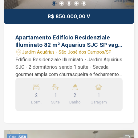
R$ 850.000,00 V
Apartamento Edifício Residenziale
Illuminato 82 m² Aquarius SJC SP vaga
coberta
Jardim Aquárius - São José dos Campos/SP
Edificio Residenziale Illuminato - Jardim Aquárius
SJC - 2 dormitórios sendo 1 suíte - Sacada
gourmet ampla com churrasqueira e fechamento
em vidro - Planejados - Vaga de Garagem
Coberta Apartamento de 82 m² muito bem
2
1
2
1
localizado, no Jardim Aquárius, com Sacada
Dorm.
Suite
Banho
Garagem
Gourmet com churrasqueira e cortina de vidro,
Sala ampla em 2 ambientes, Cozinha planejada, 2
Dormitórios sendo 1 suíte. Móveis planejados
por todo o apartamento, incluindo guarda roupas
em todos os quartos. Condomínio com lazer
Cód.
2358