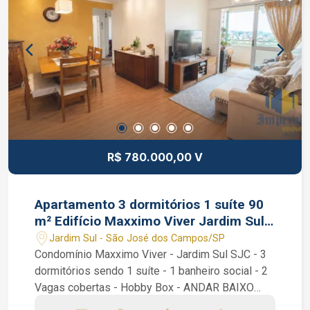
R$ 780.000,00 V
Apartamento 3 dormitórios 1 suíte 90
m² Edifício Maxximo Viver Jardim Sul
SJC SP 2 vagas
Jardim Sul - São José dos Campos/SP
Condomínio Maxximo Viver - Jardim Sul SJC - 3
dormitórios sendo 1 suíte - 1 banheiro social - 2
Vagas cobertas - Hobby Box - ANDAR BAIXO
Condomínio Maxximo Viver. São 3 dormitórios