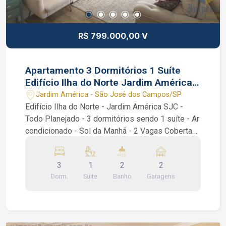
R$ 799.000,00 V
Apartamento 3 Dormitórios 1 Suíte
Edifício Ilha do Norte Jardim América
SJC SP Vaga Coberta
Jardim América - São José dos Campos/SP
Edifício Ilha do Norte - Jardim América SJC -
Todo Planejado - 3 dormitórios sendo 1 suíte - Ar
condicionado - Sol da Manhã - 2 Vagas Cobertas
Apartamento de 90 m² com 3 dormitórios sendo
1 suíte, Sala 2 ambientes, Sacada, Banheiro
3
1
2
2
Social, Cozinha planejada, área de serviço /
Dorm.
Suite
Banho
Garagens
lavanderia. Vaga de garagem coberta Condomínio
com Elevadores, Portaria Remota, Área gourmet
com churrasqueira, Piscinas adulto e infantil,
Salão de festas, Salão de jogos, Academia. Água