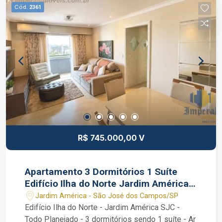
e gás inclusos no condomínio, Próximo ao
Cód.
2361
Shopping Oriente e comercio em geral. João
Ferreira Corretor de imóveis CRECI 234.934 F
WhatsApp (12) 99668-3140
R$ 745.000,00 V
Apartamento 3 Dormitórios 1 Suíte
Edifício Ilha do Norte Jardim América
SJC SP Vaga Coberta
Jardim América - São José dos Campos/SP
Edifício Ilha do Norte - Jardim América SJC -
Todo Planejado - 3 dormitórios sendo 1 suíte - Ar