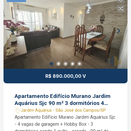
completo. Interessados falar com corretor de
imóveis João Ferreira CRECI 234.934 F (12)
99668-3140 WhatsApp
R$ 890.000,00 V
Apartamento Edifício Murano Jardim
Aquárius Sjc 90 m² 3 dormitórios 4
vagas garagem
Jardim Aquárius - São José dos Campos/SP
Apartamento Edifício Murano Jardim Aquárius Sjc
- 4 vagas de garagem + Hobby Box - 3