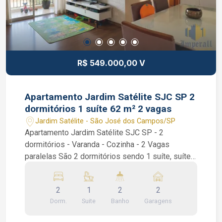
R$ 549.000,00 V
Apartamento Jardim Satélite SJC SP 2
dormitórios 1 suíte 62 m² 2 vagas
Jardim Satélite - São José dos Campos/SP
Apartamento Jardim Satélite SJC SP - 2
dormitórios - Varanda - Cozinha - 2 Vagas
paralelas São 2 dormitórios sendo 1 suíte, suíte
com armários planejados, sala de 2 ambientes,
varanda, cozinha com armários planejados e área
2
1
2
2
de serviços. Condomínio com portaria 24 horas,
Dorm.
Suite
Banho
Garagens
piscina, playground, salão de festas, academia e
churrasqueira. Interessados falar com o corretor