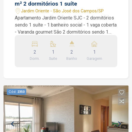
m² 2 dormitórios 1 suíte
Jardim Oriente - São José dos Campos/SP
Apartamento Jardim Oriente SJC - 2 dormitórios
sendo 1 suíte - 1 banheiro social - 1 vaga coberta
- Varanda gourmet São 2 dormitórios sendo 1
suíte, ambos dormitórios com armários
planejados, suíte com varanda e ar condicionado,
2
1
2
1
sala de 2 ambientes com piso porcelanato, sanca
Dorm.
Suite
Banho
Garagem
de gesso, varanda gourmet com fechamento em
vidro, cozinha americana com armários
planejados e área de serviços. Condomínio: salão
de festas, vaga para visitante e academia.
Interessados falar com o corretor de imóvel
Cód.
2350
Caique Lopes de CRECI 264.991 F (12) 99189-
7273 WhatsApp e Claro.