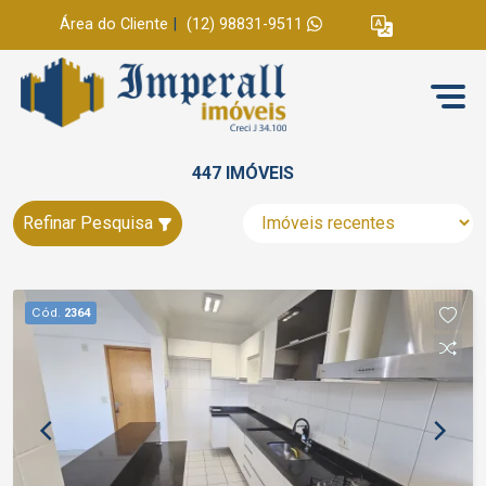
Área do Cliente
|
(12) 98831-9511
447 IMÓVEIS
Refinar Pesquisa
Cód.
2364