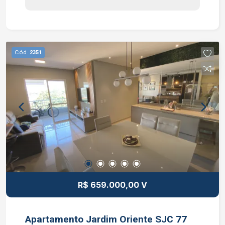
lavabo, copa, cozinha repleta de armários e um
quintal com armários e uma churrasqueira.
Interessados falar com o Corretor de Imóveis
Jocimar Lopes de CRECI 135.799 (12) 98831-
Cód.
2351
9511 WhatsApp e Nextel (12) 98137-2979 Vivo
R$ 659.000,00 V
Apartamento Jardim Oriente SJC 77