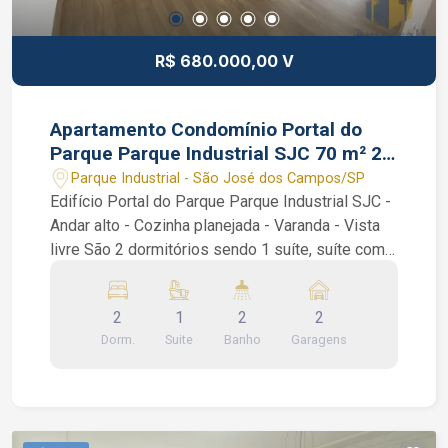
R$ 680.000,00 V
Apartamento Condomínio Portal do
Parque Parque Industrial SJC 70 m² 2
dormitórios 1 suíte
Parque Industrial - São José dos Campos/SP
Edifício Portal do Parque Parque Industrial SJC -
Andar alto - Cozinha planejada - Varanda - Vista
livre São 2 dormitórios sendo 1 suíte, suíte com
ar condicionado e o outro dormitório com
armários planejados, sala de 2 ambientes, ampla
2
1
2
2
varanda com uma vista incrível e definitiva,
Dorm.
Suite
Banho
Garagens
cozinha com armários planejados e área de
serviço. Condomínio com 2 torres, 3 elevadores
por torre, portaria 24 horas, bicicletário,
playground, brinquedoteca, gourmet com
churrasqueira e forno de pizza, salão de festas