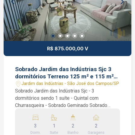
R$ 875.000,00 V
Sobrado Jardim das Indústrias Sjc 3
dormitórios Terreno 125 m² e 115 m²
Área Útil
Jardim das Indústrias - São José dos Campos/SP
Sobrado Jardim das Indústrias Sjc - 3
dormitórios sendo 1 suíte - Quintal com
Churrasqueira - Sobrado Geminado Sobrado
Jardim das Indústrias Sjc. Lindo sobrado com 3
dormitórios sendo 1 suíte, todos os quartos com
3
1
2
2
armários planejados, piso cerâmico, banheiro
Dorm.
Suite
Banho
Garagens
social, sala de 2 ambientes, corredor lateral,