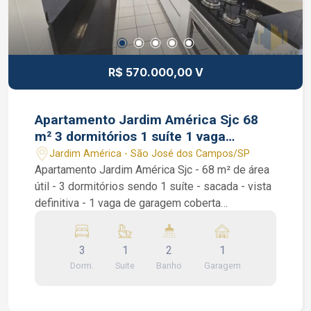
R$ 570.000,00 V
Apartamento Jardim América Sjc 68
m² 3 dormitórios 1 suíte 1 vaga
garagem
Jardim América - São José dos Campos/SP
Apartamento Jardim América Sjc - 68 m² de área
útil - 3 dormitórios sendo 1 suíte - sacada - vista
definitiva - 1 vaga de garagem coberta
Apartamento Jardim América Sjc. São 3
dormitórios sendo 1 suíte, todos quartos com
3
1
2
1
armários planejados, sala de 2 ambientes,
Dorm.
Suite
Banho
Garagem
banheiro social, sacada, área de serviço e uma
cozinha recheada de armários planejados. O
condomínio oferece infraestrutura completa com