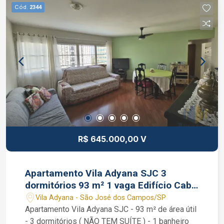
Interessados falar com o corretor de imóvel
Cód.
2344
Caique Lopes de CRECI 264.991 F (12) 99189-
7273 WhatsApp e Claro.
R$ 645.000,00 V
Apartamento Vila Adyana SJC 3
dormitórios 93 m² 1 vaga Edifício Cabo
Kennedy
Vila Adyana - São José dos Campos/SP
Apartamento Vila Adyana SJC - 93 m² de área útil
- 3 dormitórios ( NÃO TEM SUÍTE ) - 1 banheiro