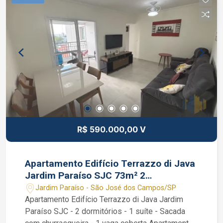
Condomínio: piscina, churrasqueira, salão de
festas, academia, quadra de esportes, salão de
jogos, playground e brinquedoteca. Interessados
falar com o Corretor de Imóveis Jocimar Lopes
de CRECI 135.799 (12) 98831-9511 WhatsApp e
Nextel (12) 98137-2979 Vivo
R$ 590.000,00 V
Apartamento Edifício Terrazzo di Java
Jardim Paraíso SJC 73m² 2
dormitórios 1 suíte
Jardim Paraíso - São José dos Campos/SP
Apartamento Edifício Terrazzo di Java Jardim
Paraíso SJC - 2 dormitórios - 1 suíte - Sacada