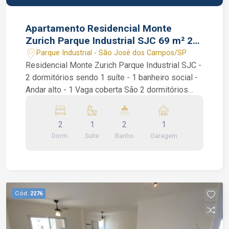
Apartamento Residencial Monte
Zurich Parque Industrial SJC 69 m² 2
dormitórios 1 suíte
Parque Industrial - São José dos Campos/SP
Residencial Monte Zurich Parque Industrial SJC -
2 dormitórios sendo 1 suíte - 1 banheiro social -
Andar alto - 1 Vaga coberta São 2 dormitórios
sendo 1 suíte com armários planejados, 1
banheiro social, sala de estar, sala de jantar,
2
1
2
1
varanda gourmet, piso de porcelanato, sanca de
Dorm.
Suite
Banho
Garagem
gesso, cozinha americana com armários
planejados e área de serviços com armários.
Condomínio: brinquedoteca, playground, salão de
jogos e salão de festas. Interessados falar com
o corretor de imóvel Caique Lopes de CRECI
Cód.
2276
264.991 F. (12) 99189-7273 WhatsApp e Claro.