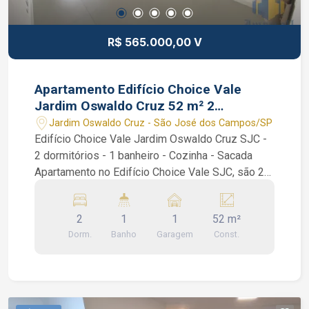
R$ 565.000,00 V
Apartamento Edifício Choice Vale
Jardim Oswaldo Cruz 52 m² 2
dormitórios
Jardim Oswaldo Cruz - São José dos Campos/SP
Edifício Choice Vale Jardim Oswaldo Cruz SJC -
2 dormitórios - 1 banheiro - Cozinha - Sacada
Apartamento no Edifício Choice Vale SJC, são 2
dormitórios com armários planejados, 1 banheiro,
sala de 2 ambientes, varanda com uma vista
2
1
1
52 m²
linda, cozinha com armários planejados,
Dorm.
Banho
Garagem
Const.
geladeira, fogão e área de serviços já com
maquina lava e seca. Condomínio com piscina e
churrasqueira na cobertura com uma linda vista da
cidade, academia, área zen, espaço pet gramado
no térreo, lavanderia compartilhada no térreo,