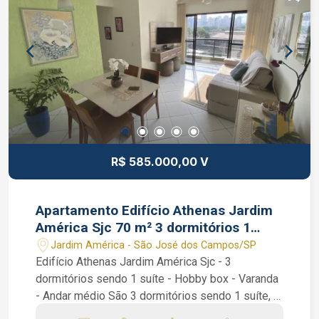
festas adulto e infantil, salão de jogos, sauna,
quadra poliesportiva, brinquedoteca e playground.
Condomínio com 3 torres e portaria 24 horas.
Interessados falar com corretor de imóvel
Jocimar Lopes de CRECI 135.799 F (12) 98831-
9511 WhatsApp e Nextel (12) 98137-2979 Vivo
R$ 585.000,00 V
Apartamento Edifício Athenas Jardim
América Sjc 70 m² 3 dormitórios 1
suíte
Jardim América - São José dos Campos/SP
Edifício Athenas Jardim América Sjc - 3
dormitórios sendo 1 suíte - Hobby box - Varanda
- Andar médio São 3 dormitórios sendo 1 suíte, 2
dormitórios com armários planejados, 1 banheiro