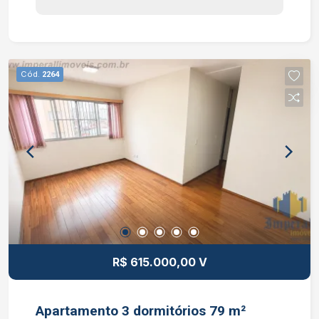
churrasqueira. Condomínio: brinquedoteca,
playground, salão de jogos e salão de festas.
Interessados falar com o corretor de imóvel
Caique Lopes de CRECI 264.991 F. (12) 99189-
Cód.
2264
7273 WhatsApp e Claro.
R$ 615.000,00 V
Apartamento 3 dormitórios 79 m²