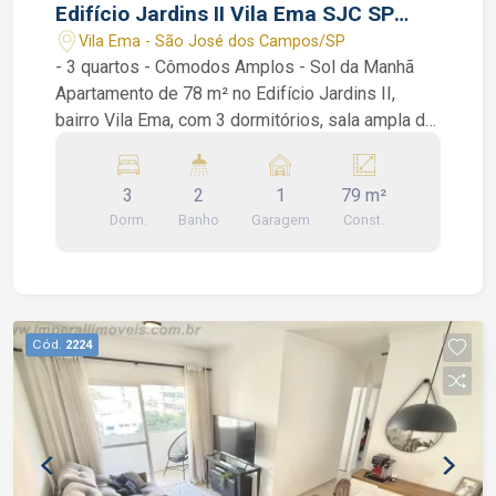
Edifício Jardins II Vila Ema SJC SP
vaga coberta
Vila Ema - São José dos Campos/SP
- 3 quartos - Cômodos Amplos - Sol da Manhã
Apartamento de 78 m² no Edifício Jardins II,
bairro Vila Ema, com 3 dormitórios, sala ampla de
2 ambientes, 2 banheiros, cozinha ampla
planejada, área de serviço, 1 vaga de garagem
3
2
1
79 m²
coberta. Condomínio com portaria remota 24h,
Dorm.
Banho
Garagem
Const.
zelador, elevadores, mercadinho 24h, salão de
festas, entre outros. Interessados entrar em
contato com corretor João Ferreira CRECI
234.934 WhatsApp (12) 99668-3140
Cód.
2224