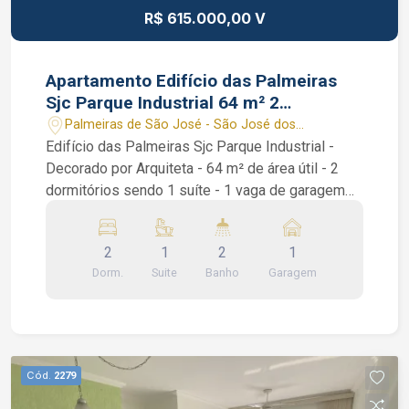
R$ 615.000,00 V
Apartamento Edifício das Palmeiras
Sjc Parque Industrial 64 m² 2
dormitórios 1 vaga
Palmeiras de São José - São José dos
Campos/SP
Edifício das Palmeiras Sjc Parque Industrial -
Decorado por Arquiteta - 64 m² de área útil - 2
dormitórios sendo 1 suíte - 1 vaga de garagem
Edifício das Palmeiras Sjc Parque Industrial. São
2 dormitórios com armários planejados sendo 1
2
1
2
1
suíte com ar condicionado, piso vinílico, banheiro
Dorm.
Suite
Banho
Garagem
social, sala de 2 ambientes com ar condicionado
já integrada com a sacada e com a cozinha. Vista
definitiva e sacada já com fechamento de vidro,
cozinha americana repleta de armários e área de
serviço também com armários. Condomínio com
Cód.
2279
piscinas adulto e infantil, academia, salão de