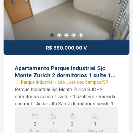
Ferreira CRECI 234.934 F (12) 99668-3140
WhatsApp
R$ 580.000,00 V
Apartamento Parque Industrial Sjc
Monte Zurich 2 dormitórios 1 suíte 1
vaga
Parque Industrial - São José dos Campos/SP
Parque Industrial Sjc Monte Zurich SJC - 2
dormitórios sendo 1 suíte - 1 banheiro - Varanda
gourmet - Andar alto São 2 dormitórios sendo 1
suíte, os 2 dormitórios com armários planejados,
1 banheiro, sanca de gesso, sala de estar, sala de
2
1
2
1
tv, cozinha americana planejada, área de serviço
Dorm.
Suite
Banho
Garagem
com armários e varanda gourmet com