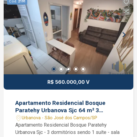
Cód.
2191
portaria 24 horas e zeladoria. Interessados falar
com o corretor de imóvel Caique Lopes de CRECI
264.991 F (12) 99189-7273 WhatsApp (Claro).
R$ 560.000,00 V
Apartamento Residencial Bosque
Paratehy Urbanova Sjc 64 m² 3
dormitórios 1 suíte
Urbanova - São José dos Campos/SP
Apartamento Residencial Bosque Paratehy
Urbanova Sjc - 3 dormitórios sendo 1 suíte - sala