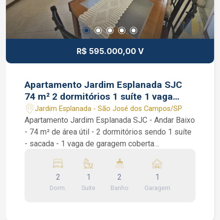
R$ 595.000,00 V
Apartamento Jardim Esplanada SJC
74 m² 2 dormitórios 1 suíte 1 vaga
garagem coberta
Jardim Esplanada - São José dos Campos/SP
Apartamento Jardim Esplanada SJC - Andar Baixo
- 74 m² de área útil - 2 dormitórios sendo 1 suíte
- sacada - 1 vaga de garagem coberta
Apartamento Jardim Esplanada SJC. São 2
dormitórios sendo 1 suíte com armário planejado,
2
1
2
1
sala de 2 ambientes com sacada, banheiro social,
Dorm.
Suite
Banho
Garagem
lavabo, área de serviço e uma cozinha repleta de
armários planejados. Condomínio bem tranquilo:
portaria 24 horas e salão de festas. Interessados