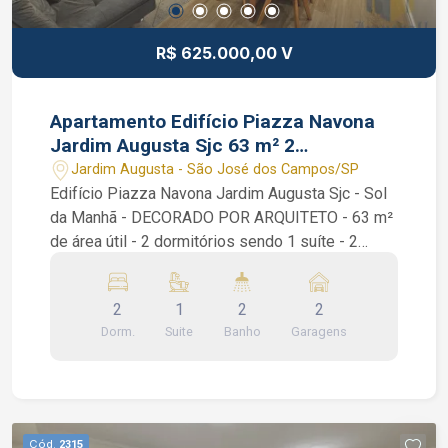
R$ 625.000,00 V
Apartamento Edifício Piazza Navona
Jardim Augusta Sjc 63 m² 2
dormitórios 2 vagas
Jardim Augusta - São José dos Campos/SP
Edifício Piazza Navona Jardim Augusta Sjc - Sol
da Manhã - DECORADO POR ARQUITETO - 63 m²
de área útil - 2 dormitórios sendo 1 suíte - 2
vagas de garagem Apartamento Edifício Piazza
Navona Jardim Augusta Sjc. Lindo apartamento
2
1
2
2
no Jardim Augusta próximo do shopping Center
Dorm.
Suite
Banho
Garagens
Vale. São 2 dormitórios sendo 1 suíte com
armários planejados, ar condicionado sala e suíte,
piso vinílico, banheiro social, área de serviço,
cozinha planejada e uma sacada com vista
definitiva já com fechamento de vidro. Lazer no
Cód.
2315