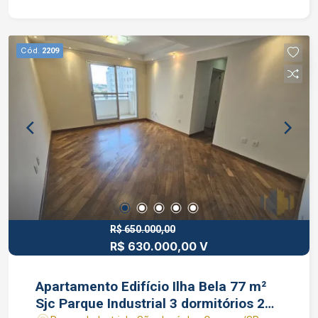
coberta e 1 descoberta. Condomínio: Academia,
Salão de Festas, Elevadores, Zelador.
Interessados falar com corretor de imóveis João
Cód.
2209
Ferreira CRECI 234.934 F WhatsApp (12) 99668-
3140
R$ 650.000,00
R$ 630.000,00 V
Apartamento Edifício Ilha Bela 77 m²
Sjc Parque Industrial 3 dormitórios 2