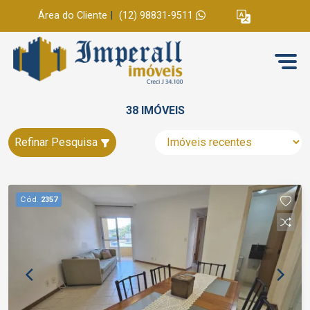
Área do Cliente
|
(12) 98831-9511
38 IMÓVEIS
Refinar Pesquisa
Cód.
2357