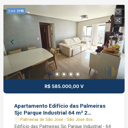
Caique Lopes de CRECI 264.991 F (12) 99189-
7273 WhatsApp (Claro).
Cód.
2195
R$ 585.000,00 V
Apartamento Edifício das Palmeiras
Sjc Parque Industrial 64 m² 2
dormitórios 1 vaga
Palmeiras de São José - São José dos
Campos/SP
Edifício das Palmeiras Sjc Parque Industrial - 64