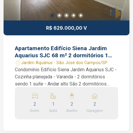
R$ 629.000,00 V
Apartamento Edifício Siena Jardim
Aquarius SJC 68 m² 2 dormitórios 1
suíte
Jardim Aquárius - São José dos Campos/SP
Condomínio Edifício Siena Jardim Aquarius SJC -
Cozinha planejada - Varanda - 2 dormitórios
sendo 1 suíte - Andar alto São 2 dormitórios
sendo 1 suíte, sala de 2 ambientes, varanda,
cozinha planejada com cooktop e área de
2
1
2
2
serviços. Apartamento recém reformado.
Dorm.
Suite
Banho
Garagens
Condomínio: piscina adulto e infantil, salão de
festas, brinquedoteca, churrasqueira.
Interessados falar com o corretor de imóvel