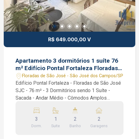
R$ 649.000,00 V
Apartamento 3 dormitórios 1 suíte 76
m² Edifício Pontal Fortaleza Floradas
de São José SJC SP 2 vagas
Floradas de São José - São José dos Campos/SP
Edifício Pontal Fortaleza - Floradas de São José
SJC - 76 m² - 3 Dormitórios sendo 1 Suíte -
Sacada - Andar Médio - Cômodos Amplos
Apartamento de 76 m², muito bem localizado,
próximo ao Vale Sul Shopping, com 3 quartos
3
1
2
2
sendo 1 suíte, Sala 2 ambientes, Sacada,
Dorm.
Suite
Banho
Garagens
Banheiro Social, Cozinha Planejada, Área de
Serviço, Despensa. 2 Vagas de garagem sendo 1