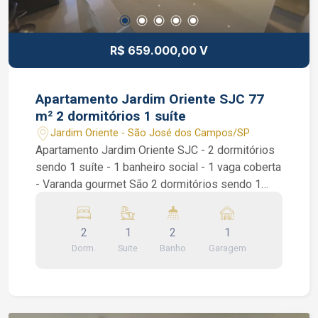
R$ 659.000,00 V
Apartamento Jardim Oriente SJC 77
m² 2 dormitórios 1 suíte
Jardim Oriente - São José dos Campos/SP
Apartamento Jardim Oriente SJC - 2 dormitórios
sendo 1 suíte - 1 banheiro social - 1 vaga coberta
- Varanda gourmet São 2 dormitórios sendo 1
suíte, ambos dormitórios com armários
planejados, suíte com varanda e ar condicionado,
2
1
2
1
sala de 2 ambientes com piso porcelanato, sanca
Dorm.
Suite
Banho
Garagem
de gesso, varanda gourmet com fechamento em
vidro, cozinha americana com armários
planejados e área de serviços. Condomínio: salão
de festas, vaga para visitante e academia.