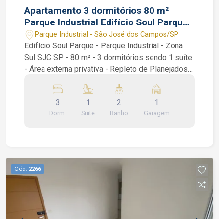
Apartamento 3 dormitórios 80 m²
Parque Industrial Edifício Soul Parque
SJC SP vaga coberta
Parque Industrial - São José dos Campos/SP
Edifício Soul Parque - Parque Industrial - Zona
Sul SJC SP - 80 m² - 3 dormitórios sendo 1 suíte
- Área externa privativa - Repleto de Planejados -
Hobby Box - Vaga de garagem coberta Lindo
apartamento no Edifício Soul Parque (Parque
3
1
2
1
Industrial), com armários/planejados em todos
Dorm.
Suite
Banho
Garagem
os cômodos, com 3 dormitórios sendo 1 suíte,
banheiro social, cozinha repleta de armários e
área externa privativa. Condomínio lazer
completo com portaria 24 horas, salão de festas,
quadra esportiva, salão de jogos, espaço
Cód.
2266
gourmet com churrasqueira, piscina adulto e
infantil, playground, salão de jogos, espaço
fitness / academia, espaço pet, bicicletário.
Interessados falar com corretor de imóveis João