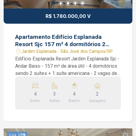
R$ 1.780.000,00 V
Apartamento Edifício Esplanada
Resort Sjc 157 m² 4 dormitórios 2
vagas garagem
Jardim Esplanada - São José dos Campos/SP
Edifício Esplanada Resort Jardim Esplanada Sjc -
Andar Baixo - 157 m² de área útil - 4 dormitórios
sendo 2 suítes + 1 suíte americana - 2 vagas de
garagem - ar condicionado nas 2 suítes
Apartamento Edifício Esplanada Resort Sjc. São 4
4
3
4
2
dormitórios, todos os quartos com armários
Dorm.
Suítes
Banho
Garagens
planejados, andar baixo, sol da manhã, piso
laminado, sala de 2 ambientes, lavabo, área de
serviço, banheiro de serviço, sacada gourmet e
uma linda cozinha repleta de armários planejados.
Condomínio Clube Resort com portaria 24 horas,
Cód.
1778