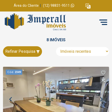
Área do Cliente
|
(12) 98831-9511
8 IMÓVEIS
Refinar Pesquisa
Cód.
2349