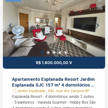
espaço de conveniência, quadra de squash,
quadra de tênis, salão de dança, salão de jogos,
salão de festas, piscina adulto e infantil, piscina
aquecida, quadra poliesportiva, salão de jogos e
muito mais.... Interessados falar com o corretor
de imóveis Jocimar Lopes CRECI 135.799 F (12)
98831-9511 WhatsApp (12) 98137-2979 Vivo
R$ 1.800.000,00 V
Apartamento Esplanada Resort Jardim
Esplanada SJC 157 m² 4 dormitórios 3
suítes
Jardim Esplanada - São José dos Campos/SP
Esplanada Resort - 4 dormitórios sendo 3 suítes
- 5 banheiros - Varanda Gourmet - Hobby Box São