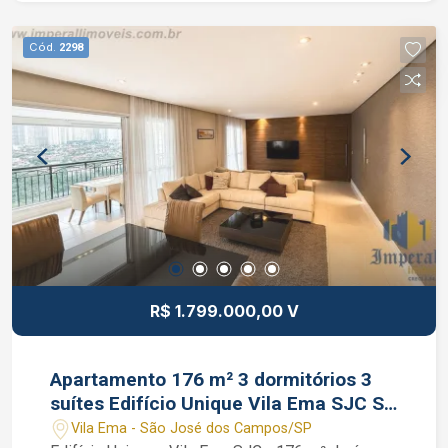
repleta de armários, banheiro social, despensa e
uma ampla área de serviço já com aparelho de
Cód.
2298
aquecimento à gás instalado. Condomínio com
portaria virtual, piscina, salão de festas, salão de
jogos, área gourmet externa e brinquedoteca.
Interessados falar com o Corretor de Imóveis
Jocimar Lopes de CRECI 135.799 (12) 98831-
9511 WhatsApp e Nextel (12) 98137-2979 Vivo
R$ 1.799.000,00 V
Apartamento 176 m² 3 dormitórios 3
suítes Edifício Unique Vila Ema SJC SP
3 vagas
Vila Ema - São José dos Campos/SP