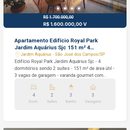
R$ 1.700.000,00
R$ 1.600.000,00 V
Apartamento Edifício Royal Park
Jardim Aquárius Sjc 151 m² 4
dormitórios 3 vagas
Jardim Aquárius - São José dos Campos/SP
Edifício Royal Park Jardim Aquárius Sjc - 4
dormitórios sendo 2 suítes - 151 m² de área útil -
3 vagas de garagem - varanda gourmet com
churrasqueira características do imóvel:
apartamento com 152 m² de área privativa, 4
4
2
3
3
dormitórios (sendo 2 suítes) com piso de
Dorm.
Suítes
Banho
Garagens
madeira, sala ampla para 3 ambientes também
com piso de madeira, sacada gourmet com
aproximadamente 30 m², 4 banheiros + lavabo,
aquecedor central a gás, área de serviço com