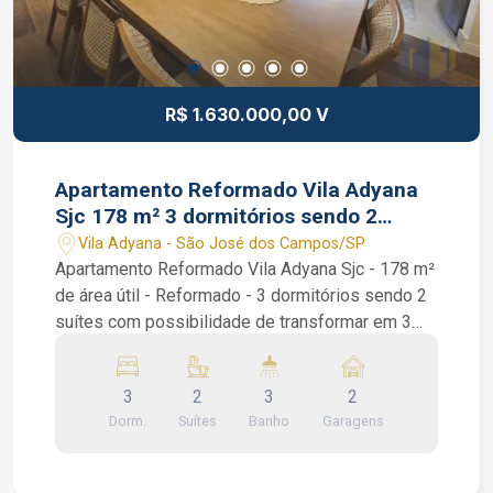
R$ 1.630.000,00 V
Apartamento Reformado Vila Adyana
Sjc 178 m² 3 dormitórios sendo 2
suítes 2 vagas
Vila Adyana - São José dos Campos/SP
Apartamento Reformado Vila Adyana Sjc - 178 m²
de área útil - Reformado - 3 dormitórios sendo 2
suítes com possibilidade de transformar em 3
suítes - Andar Baixo Apartamento Reformado Vila
Adyana Sjc. São 3 dormitórios sendo 2 suítes,
3
2
3
2
armários planejados em todos os quartos, ar
Dorm.
Suítes
Banho
Garagens
condicionada na sala e nos quartos, piso
porcelanato e madeira, sacada, sala de 3
ambientes integrada com a cozinha que está