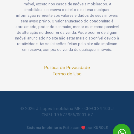
imóvel, exceto nos casos de imóveis mobiliados. A
imobiliária se reserva o direito de alterar qualquer
informação referente aos valores e dados de seus imóveis
sem aviso prévio. O valor anunciado do condomínio é
aproximado, podendo ser maior, menor ou mesmo passível
de alteração no decorrer da venda. Pode ocorrer de algum
imóvel anunciado no site não estar mais disponível devido à
rotatividade. As solicitações feitas pelo site não implicam
em reserva, compra ou venda de quaisquer imóveis.
Política de Privacidade
Termo de Uso
© 2026 J. Lopes Imobiliária ME - CRECI 34.100 J
CNPJ: 19.677.986/0001-67
Sistema Imobiliário
Feito com
por
KUROLE