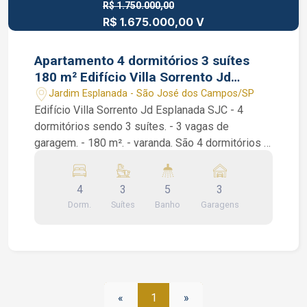
R$ 1.750.000,00
R$ 1.675.000,00 V
Apartamento 4 dormitórios 3 suítes
180 m² Edifício Villa Sorrento Jd
Esplanada 3 vagas
Jardim Esplanada - São José dos Campos/SP
Edifício Villa Sorrento Jd Esplanada SJC - 4
dormitórios sendo 3 suítes. - 3 vagas de
garagem. - 180 m². - varanda. São 4 dormitórios 3
suítes, sala de 2 ambientes, banheiro social,
lavabo, wc de serviço, home box, despensa,
4
3
5
3
cozinha planejada e linda varanda com vista
Dorm.
Suítes
Banho
Garagens
definitiva. Condomínio com lazer completo.
Interessados falar com o Corretor de Imóveis
Jocimar Lopes de CRECI 135.799 (12) 98831-
9511 WhatsApp e Nextel (12) 98137-2979 Vivo
«
1
»