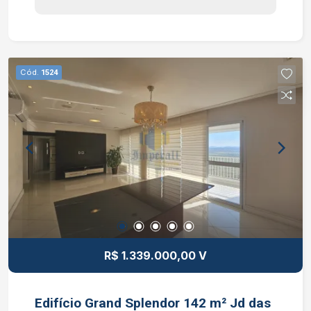
de serviços e hobby box. Venda com todos os
planejados, eletrodomésticos, TVs e camas.
Condomínio: piscina, vestiário, solarium, 2 salão
de festa, cozinha gourmet, churrasqueira,
Cód.
1524
brinquedoteca, academia. Interessados falar com
o corretor de imóvel Caique Lopes de CRECI
264.991 F (12) 99189-7273 WhatsApp (Claro).
R$ 1.339.000,00 V
Edifício Grand Splendor 142 m² Jd das