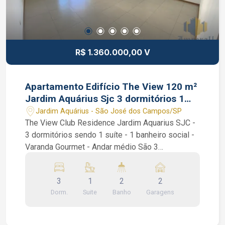
R$ 1.360.000,00 V
Apartamento Edifício The View 120 m²
Jardim Aquárius Sjc 3 dormitórios 1
suíte
Jardim Aquárius - São José dos Campos/SP
The View Club Residence Jardim Aquarius SJC -
3 dormitórios sendo 1 suíte - 1 banheiro social -
Varanda Gourmet - Andar médio São 3
dormitórios sendo 1 suíte, todos dormitórios
com armários planejados, 1 banheiro social, 1
3
1
2
2
lavabo, sala estendida, varanda gourmet, cozinha
Dorm.
Suite
Banho
Garagens
com armários planejados, despensa e banheiro
na área de serviços. Lazer: parque aquático com
piscina adulto com raia de 25 m, prainha e piscina