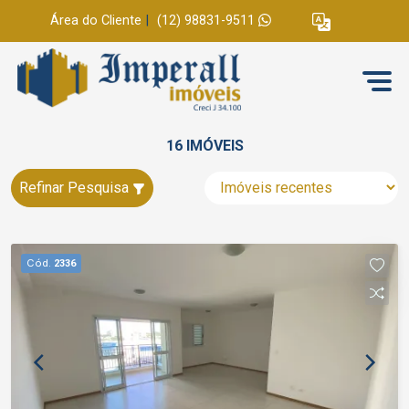
Área do Cliente
|
(12) 98831-9511
16 IMÓVEIS
Refinar Pesquisa
Cód.
2336