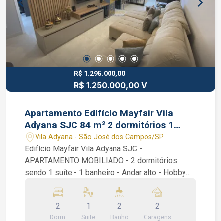
R$ 1.295.000,00
R$ 1.250.000,00 V
Apartamento Edifício Mayfair Vila
Adyana SJC 84 m² 2 dormitórios 1
suíte
Vila Adyana - São José dos Campos/SP
Edifício Mayfair Vila Adyana SJC -
APARTAMENTO MOBILIADO - 2 dormitórios
sendo 1 suíte - 1 banheiro - Andar alto - Hobby
box São 2 dormitórios com armários planejados
sendo 1 suíte, 1 banheiro social, sala de 2
2
1
2
2
ambientes, cozinha integrada com a sala e
Dorm.
Suite
Banho
Garagens
sacada, varanda gourmet fechada em vidro, área