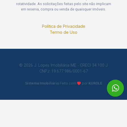
rotatividade. As solicitações feitas pelo site não implicam
em reserva, compra ou venda de quaisquer imóveis.
Política de Privacidade
Termo de Uso
© 2026 J. Lopes Imobiliária ME - CRECI 34.100 J
CNPJ: 19.677.986/0001-67
Sistema Imobiliário
Feito com
por
KUROLE