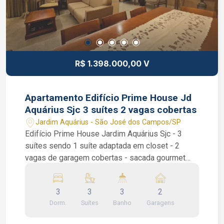
juvenil e churrasqueiras coletivas. Interessados
falar com o Corretor de Imóveis Jocimar Lopes
de CRECI 135.799 (12) 98831-9511 WhatsApp e
Nextel (12) 98137-2979 Vivo
R$ 1.398.000,00 V
Apartamento Edifício Prime House Jd
Aquárius Sjc 3 suítes 2 vagas cobertas
Jardim Aquárius - São José dos Campos/SP
Edifício Prime House Jardim Aquárius Sjc - 3
suítes sendo 1 suíte adaptada em closet - 2
vagas de garagem cobertas - sacada gourmet
com churrasqueira - hobby box Apartamento de
116 m², sendo 2 suítes com ar condicionado,
3
3
3
2
outra suíte com ventilador adaptada em closet,
Dorm.
Suítes
Banho
Garagens
piso porcelanato Porto Belo, sala de 3 ambientes
também com ar condicionado, lavabo, sacada