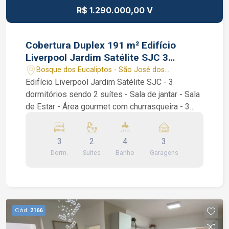
R$ 1.290.000,00 V
Cobertura Duplex 191 m² Edifício
Liverpool Jardim Satélite SJC 3
dormitórios 2 suítes
Bosque dos Eucaliptos - São José dos
Campos/SP
Edifício Liverpool Jardim Satélite SJC - 3
dormitórios sendo 2 suítes - Sala de jantar - Sala
de Estar - Área gourmet com churrasqueira - 3
Vagas paralelas 1º Piso: ampla cozinha
americana com armários planejados, sala de 2
3
2
4
3
ambientes, varanda fechada em vidro, 1 suíte
Dorm.
Suítes
Banho
Garagens
com armários banheira de hidromassagem e
chuveiro e 1 dormitório. 2º Piso: Sala de estar, 1
lavabo, 1 suíte com armários, área gourmet
privativa com churrasqueira e lavanderia. Área de
lazer conta com piscina, playground, salão de
Cód.
2166
jogos, academia, quadra, churrasqueira,