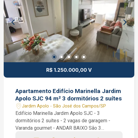
brinquedoteca e salão de festas. Interessados
falar com o corretor de imóvel Caique Lopes de
CRECI 264.991 F (12) 99189-7273 WhatsApp e
Claro.
R$ 1.250.000,00 V
Apartamento Edifício Marinella Jardim
Apolo SJC 94 m² 3 dormitórios 2 suítes
Jardim Apolo - São José dos Campos/SP
Edifício Marinella Jardim Apolo SJC - 3
dormitórios 2 suítes - 2 vagas de garagem -
Varanda gourmet - ANDAR BAIXO São 3
dormitórios sendo 2 suítes, ambos dormitórios