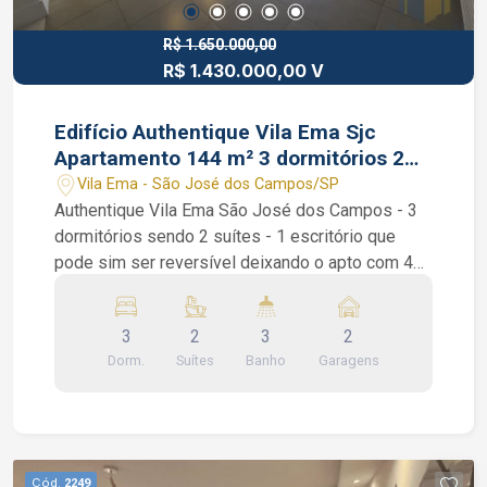
R$ 1.650.000,00
R$ 1.430.000,00 V
Edifício Authentique Vila Ema Sjc
Apartamento 144 m² 3 dormitórios 2
suítes
Vila Ema - São José dos Campos/SP
Authentique Vila Ema São José dos Campos - 3
dormitórios sendo 2 suítes - 1 escritório que
pode sim ser reversível deixando o apto com 4
dormitórios - 144 m² de área útil - varanda
gourmet com churrasqueira Edifício Authentique
3
2
3
2
Vila Ema Sjc Apartamento 144 m². São 3
Dorm.
Suítes
Banho
Garagens
dormitórios sendo 2 suítes, 1 escritório que pode
sim ser reversível deixando o apto com 4
dormitórios, sala de 2 ambientes, cozinha repleta
de armários, área de serviço, despensa, banheiro
de serviço, piso porcelanato na sala e madeira
Cód.
2249