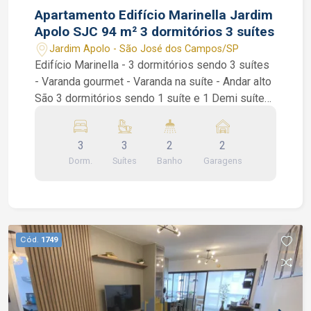
Apartamento Edifício Marinella Jardim
Apolo SJC 94 m² 3 dormitórios 3 suítes
Jardim Apolo - São José dos Campos/SP
Edifício Marinella - 3 dormitórios sendo 3 suítes
- Varanda gourmet - Varanda na suíte - Andar alto
São 3 dormitórios sendo 1 suíte e 1 Demi suíte
(1 banheiro que entrega para 2 dormitórios), ar
condicionado nos dormitórios, sala de 2
3
3
2
2
ambientes, cozinha americana, varanda gourmet
Dorm.
Suítes
Banho
Garagens
fechada em vidro e com persianas. Áreas de
Lazer: lobby, churrasqueira, coworking, health
Space, fitness, diverteca, playground, piscinas
Adulto e Infantil. salão de Festas e salão de
jogos. Interessados falar com o corretor de
Cód.
1749
imóvel Caique Lopes de CRECI 264.991 F (12)
99189-7273 WhatsApp (Claro).