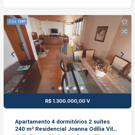
gourmet já com fechamento de vidro, área de
serviço com aparelho de aquecimento à gás
instalado, despensa e uma linda cozinha repleta
Cód.
1297
de armários. Edifício torre única, portaria 24
horas, hall de entrada, salão de festas, salão de
jogos, sauna, gazebo, churrasqueira, playground,
piscinas adulto e infantil, salão de ginástica,
solário e vestiários. Interessados falar com o
corretor de imóveis Jocimar Lopes CRECI
135.799 F (12) 98831-9511 WhatsApp (12)
98137-2979 Vivo
R$ 1.300.000,00 V
Apartamento 4 dormitórios 2 suítes
240 m² Residencial Joanna Odília Vila