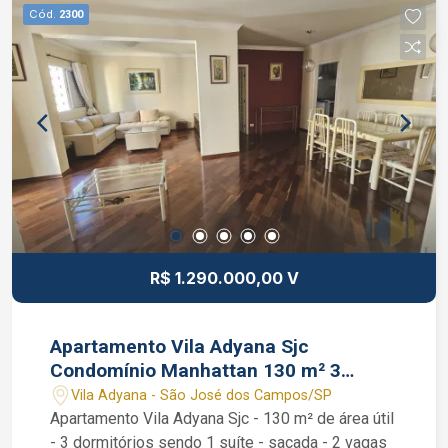
de imóvel Caique Lopes de CRECI 264.991 F (12)
Cód.
2300
99189-7273 WhatsApp (Claro).
R$ 1.290.000,00 V
Apartamento Vila Adyana Sjc
Condomínio Manhattan 130 m² 3
dormitórios 2 vagas
Vila Adyana - São José dos Campos/SP
Apartamento Vila Adyana Sjc - 130 m² de área útil
- 3 dormitórios sendo 1 suíte - sacada - 2 vagas