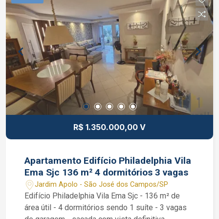
nos quartos e uma linda varanda gourmet com
churrasqueira. Condomínio com portaria 24 horas,
academia, vagas para visitantes, aquecimento a
gás encanado, piscinas adulto, piscina infantil,
sauna, SPA, quadra poliesportiva, playground,
brinquedoteca, área de churrasqueira, salão de
festas e espaço gourmet. Interessados falar com
o corretor de imóvel Jocimar Lopes de CRECI
135.799 (12) 98831-9511 WhatsApp e Nextel
(12) 98137-2979 Vivo
R$ 1.350.000,00 V
Apartamento Edifício Philadelphia Vila
Ema Sjc 136 m² 4 dormitórios 3 vagas
Jardim Apolo - São José dos Campos/SP
Edifício Philadelphia Vila Ema Sjc - 136 m² de
área útil - 4 dormitórios sendo 1 suíte - 3 vagas