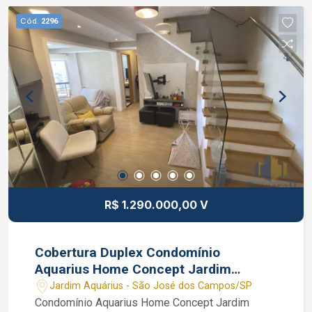
Cód.
2296
R$ 1.290.000,00 V
Cobertura Duplex Condomínio
Aquarius Home Concept Jardim
Aquarius SJC 3 dormitórios 2 suítes
Jardim Aquárius - São José dos Campos/SP
Condomínio Aquarius Home Concept Jardim