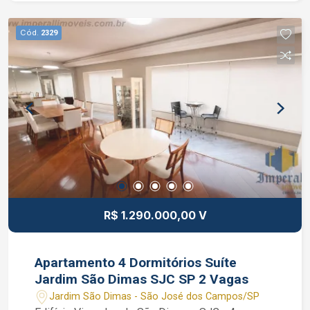
infantil, quadra poliesportiva, fitness center,
playground, baby play, espaço gourmet, salão de
Cód.
2329
festa, salão de jogos, 2 family Spaces, praça de
convívio com espelho d`água e conveniência
smart store. Interessados falar com o corretor de
imóvel Caique Lopes de CRECI 264.991 F (12)
99189-7273 WhatsApp e Claro.
R$ 1.290.000,00 V
Apartamento 4 Dormitórios Suíte
Jardim São Dimas SJC SP 2 Vagas
Jardim São Dimas - São José dos Campos/SP