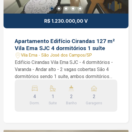
R$ 1.230.000,00 V
Apartamento Edifício Cirandas 127 m²
Vila Ema SJC 4 dormitórios 1 suíte
Vila Ema - São José dos Campos/SP
Edifício Cirandas Vila Ema SJC - 4 dormitórios -
Varanda - Andar alto - 2 vagas cobertas São 4
dormitórios sendo 1 suíte, ambos dormitórios
com armários, 1 banheiro social, lavabo, ampla
sala de 2 ambientes, piso laminado, sanca de
4
1
2
2
gesso, varanda, cozinha toda planejada,
Dorm.
Suite
Banho
Garagens
despensa e área de serviços. Condomínio: salão
de jogos, brinquedoteca, piscina adulto e infantil,
playground, quadra poliesportiva, área gourmet e
salão de festa. Interessados falar com o corretor