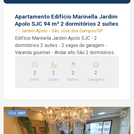
Apartamento Edifício Marinella Jardim
Apolo SJC 94 m² 2 dormitórios 2 suítes
Jardim Apolo - São José dos Campos/SP
Edifício Marinella Jardim Apolo SJC - 2
dormitórios 2 suítes - 2 vagas de garagem -
Varanda gourmet - Andar alto São 2 dormitórios
sendo 2 suítes, 1 suíte com sacada e closet, 1
lavabo, sala de 2 ambientes, varanda gourmet
2
2
2
2
com fechamento em vidro, cozinha americana
Dorm.
Suítes
Banho
Garagens
com armários planejados e área de serviços. Ar
condicionado em todos os ambientes. Áreas de
Lazer: lobby, churrasqueira, coworking, health
Space, fitness, diverteca, playground, piscinas
Adulto e Infantil. salão de Festas e salão de
Cód.
2047
jogos. Interessados falar com o corretor de
imóvel Caique Lopes de CRECI 264.991 F (12)
99189-7273 WhatsApp (Claro).