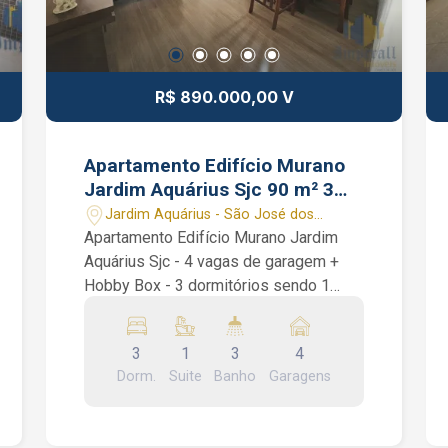
R$ 890.000,00 V
Apartamento Edifício Murano
Jardim Aquárius Sjc 90 m² 3
dormitórios 4 vagas garagem
Jardim Aquárius - São José dos
Campos/SP
Apartamento Edifício Murano Jardim
Aquárius Sjc - 4 vagas de garagem +
Hobby Box - 3 dormitórios sendo 1
suíte - sacada - 90 m² de área útil
Apartamento Edifício Murano Jardim
3
1
3
4
Aquárius Sjc. São 3 dormitórios sendo 1
Dorm.
Suite
Banho
Garagens
suíte, sala de 2 ambientes com sacada
e ar condicionado, banheiro social,
banheiro de serviço, móveis