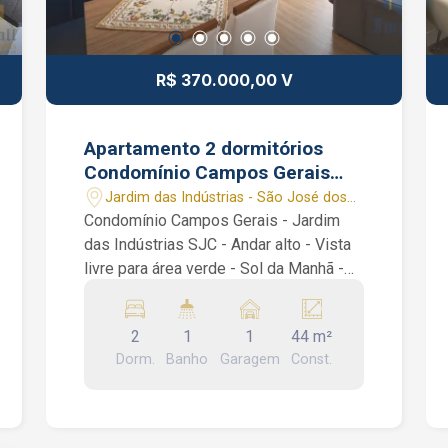
R$ 370.000,00 V
Apartamento 2 dormitórios
Condomínio Campos Gerais
Jardim das Indústrias SJC SP
Jardim das Indústrias - São José dos
Vista Livre Vaga Coberta
Campos/SP
Condomínio Campos Gerais - Jardim
das Indústrias SJC - Andar alto - Vista
livre para área verde - Sol da Manhã -
Repleto de Planejados - Vaga Coberta
Lindo apartamento com vista livre no
2
1
1
44 m²
Condomínio Campos Gerais, com 44 m²
Dorm.
Banho
Garagem
Const.
divididos em 2 dormitórios planejados,
banheiro social, sala 2 ambientes,
cozinha inteiramente planejada com
área de serviço. Condomínio: portaria