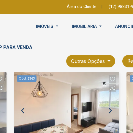
Área do Cliente
|
(12) 98831-
IMÓVEIS
IMOBILIÁRIA
ANUNCI
SP PARA VENDA
Outras Opções
Re
Cód.
2363