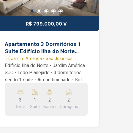
R$ 799.000,00 V
Apartamento 3 Dormitórios 1
Suíte Edifício Ilha do Norte
Jardim América SJC SP Vaga
Jardim América - São José dos
Coberta
Campos/SP
Edifício Ilha do Norte - Jardim América
SJC - Todo Planejado - 3 dormitórios
sendo 1 suíte - Ar condicionado - Sol
da Manhã - 2 Vagas Cobertas
Apartamento de 90 m² com 3
3
1
2
2
dormitórios sendo 1 suíte, Sala 2
Dorm.
Suite
Banho
Garagens
ambientes, Sacada, Banheiro Social,
Cozinha planejada, área de serviço /
lavanderia. Vaga de garagem coberta
Condomínio com Elevadores, Portaria