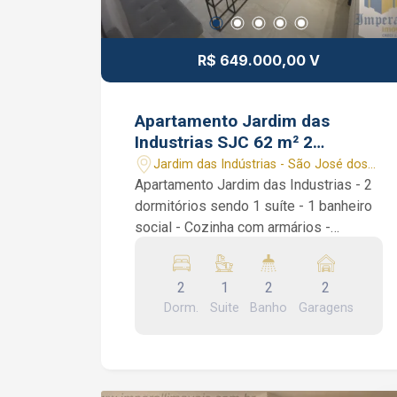
com sauna e banheira de
hidromassagem, salão de jogos adulto,
salão de jogos juvenil, cinema, espaço
R$ 649.000,00 V
mulher, minimercado 24 horas. João
Ferreira Corretor de Imóveis CRECI
234.934 Whatsapp (12) 99668-3140
Apartamento Jardim das
Industrias SJC 62 m² 2
dormitórios 1 suíte
Jardim das Indústrias - São José dos
Campos/SP
Apartamento Jardim das Industrias - 2
dormitórios sendo 1 suíte - 1 banheiro
social - Cozinha com armários -
Varanda gourmet São 2 dormitórios
sendo 1 suíte, piso porcelanato e
2
1
2
2
moveis planejados em todos
Dorm.
Suite
Banho
Garagens
ambientes, sala estendida de 2
ambientes, varanda gourmet com
fechamento em vidro integrada a sala,
cozinha com armários planejado e área