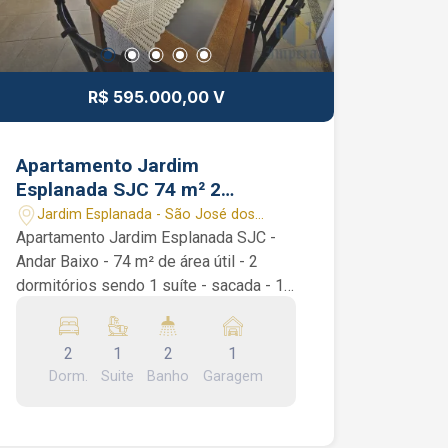
R$ 595.000,00 V
Apartamento Jardim
Esplanada SJC 74 m² 2
dormitórios 1 suíte 1 vaga
Jardim Esplanada - São José dos
garagem coberta
Campos/SP
Apartamento Jardim Esplanada SJC -
Andar Baixo - 74 m² de área útil - 2
dormitórios sendo 1 suíte - sacada - 1
vaga de garagem coberta Apartamento
Jardim Esplanada SJC. São 2
2
1
2
1
dormitórios sendo 1 suíte com armário
Dorm.
Suite
Banho
Garagem
planejado, sala de 2 ambientes com
sacada, banheiro social, lavabo, área de
serviço e uma cozinha repleta de