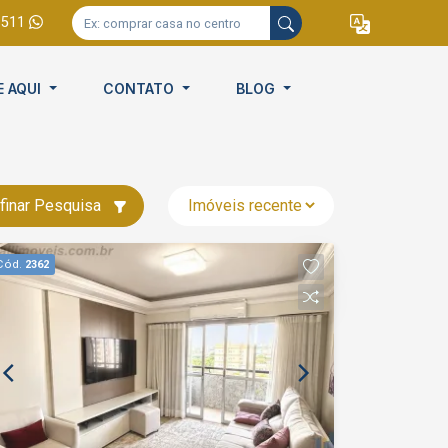
9511
E AQUI
CONTATO
BLOG
finar Pesquisa
Cód.
2362