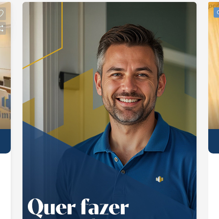
24 horas, academias, salões de festas,
brinquedoteca, espaços gourmet com
churrasqueira, playground, sauna, entre
outros. Corretor de imóveis João
Ferreira CRECI 234.934 F WhatsApp
(12) 99668-3140