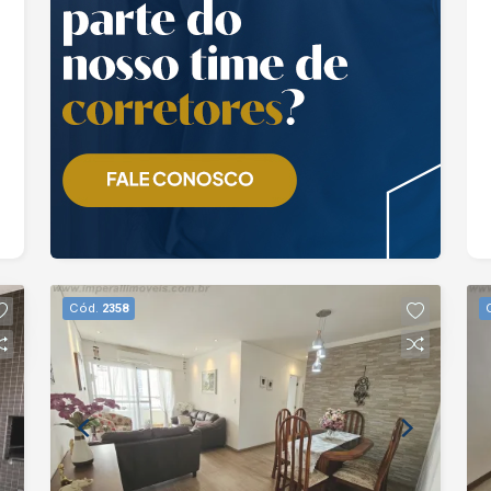
Cód.
2358