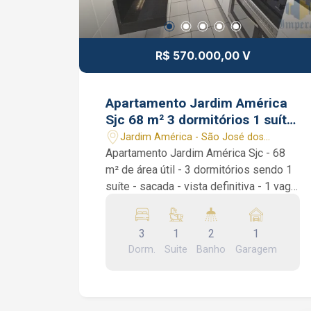
R$ 570.000,00 V
Apartamento Jardim América
Sjc 68 m² 3 dormitórios 1 suíte
1 vaga garagem
Jardim América - São José dos
Campos/SP
Apartamento Jardim América Sjc - 68
m² de área útil - 3 dormitórios sendo 1
suíte - sacada - vista definitiva - 1 vaga
de garagem coberta Apartamento
Jardim América Sjc. São 3 dormitórios
3
1
2
1
sendo 1 suíte, todos quartos com
Dorm.
Suite
Banho
Garagem
armários planejados, sala de 2
ambientes, banheiro social, sacada,
área de serviço e uma cozinha
recheada de armários planejados. O