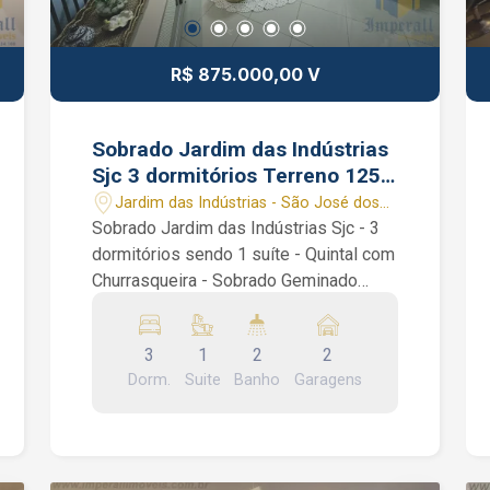
gourmet, brinquedoteca, sala de
estudos, fitness / academia, health
center, quadra esportiva, churrasqueira,
R$ 875.000,00 V
spa, piscina com deck molhado, piscina
com raia, piscina infantil, solarium e
playground. João Ferreira Corretor de
Sobrado Jardim das Indústrias
Imóveis CRECI 234.934 Whatsapp (12)
Sjc 3 dormitórios Terreno 125
99668-3140
m² e 115 m² Área Útil
Jardim das Indústrias - São José dos
Campos/SP
Sobrado Jardim das Indústrias Sjc - 3
dormitórios sendo 1 suíte - Quintal com
Churrasqueira - Sobrado Geminado
Sobrado Jardim das Indústrias Sjc.
Lindo sobrado com 3 dormitórios
3
1
2
2
sendo 1 suíte, todos os quartos com
Dorm.
Suite
Banho
Garagens
armários planejados, piso cerâmico,
banheiro social, sala de 2 ambientes,
corredor lateral, lavabo, copa, cozinha
repleta de armários e um quintal com