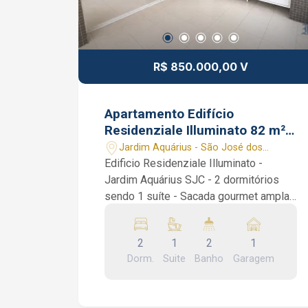
R$ 850.000,00 V
Apartamento Edifício
Residenziale Illuminato 82 m²
Aquarius SJC SP vaga coberta
Jardim Aquárius - São José dos
Campos/SP
Edificio Residenziale Illuminato -
Jardim Aquárius SJC - 2 dormitórios
sendo 1 suíte - Sacada gourmet ampla
com churrasqueira e fechamento em
vidro - Planejados - Vaga de Garagem
2
1
2
1
Coberta Apartamento de 82 m² muito
Dorm.
Suite
Banho
Garagem
bem localizado, no Jardim Aquárius,
com Sacada Gourmet com
churrasqueira e cortina de vidro, Sala