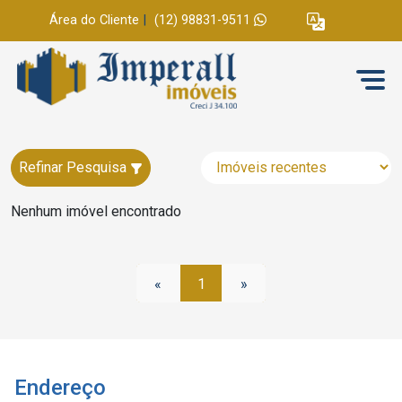
Área do Cliente
|
(12) 98831-9511
Refinar Pesquisa
Nenhum imóvel encontrado
«
1
»
Endereço