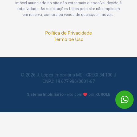
imóvel anunciado no site não estar mais disponível devido à
rotatividade. As solicitações feitas pelo site não implicam
em reserva, compra ou venda de quaisquer imóveis.
Política de Privacidade
Termo de Uso
© 2026 J. Lopes Imobiliária ME - CRECI 34.100 J
CNPJ: 19.677.986/0001-67
Sistema Imobiliário
Feito com
por
KUROLE