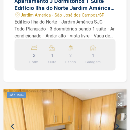
Apartamento 3 Dormitórios 1 Suíte
Edifício Ilha do Norte Jardim América
SJC SP Vaga Coberta
Jardim América - São José dos Campos/SP
Edifício Ilha do Norte - Jardim América SJC -
Todo Planejado - 3 dormitórios sendo 1 suíte - Ar
condicionado - Andar alto - vista livre - Vaga de
garagem Coberta Apartamento de 90 m² com 3
dormitórios sendo 1 suíte, Sala 2 ambientes,
3
1
2
1
Sacada, Banheiro Social, Cozinha planejada, área
Dorm.
Suite
Banho
Garagem
de serviço / lavanderia. Vaga de garagem coberta
Condomínio com Elevadores, Portaria Remota,
Área gourmet com churrasqueira, Piscinas adulto
e infantil, Salão de festas, Salão de jogos,
Academia. Água e gás inclusos no condomínio,
Cód.
2360
Próximo ao Shopping Oriente e comercio em
geral. João Ferreira Corretor de imóveis CRECI
234.934 F WhatsApp (12) 99668-3140