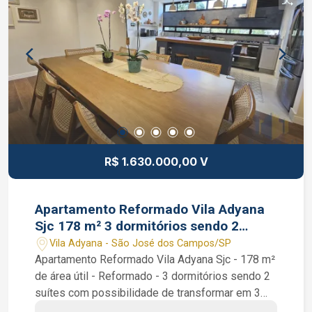
R$ 1.630.000,00 V
Apartamento Reformado Vila Adyana
Sjc 178 m² 3 dormitórios sendo 2
suítes 2 vagas
Vila Adyana - São José dos Campos/SP
Apartamento Reformado Vila Adyana Sjc - 178 m²
de área útil - Reformado - 3 dormitórios sendo 2
suítes com possibilidade de transformar em 3
suítes - Andar Baixo Apartamento Reformado Vila