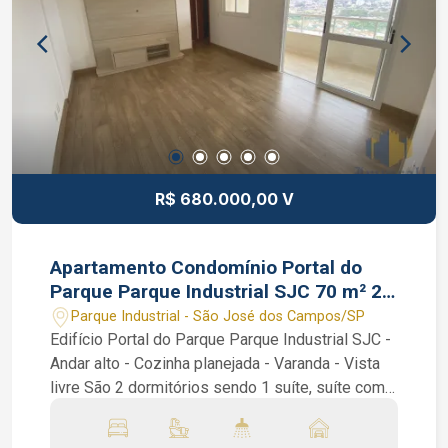
R$ 680.000,00 V
Apartamento Condomínio Portal do
Parque Parque Industrial SJC 70 m² 2
dormitórios 1 suíte
Parque Industrial - São José dos Campos/SP
Edifício Portal do Parque Parque Industrial SJC -
Andar alto - Cozinha planejada - Varanda - Vista
livre São 2 dormitórios sendo 1 suíte, suíte com
ar condicionado e o outro dormitório com
armários planejados, sala de 2 ambientes, ampla