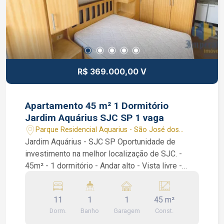
R$ 369.000,00 V
Apartamento 45 m² 1 Dormitório
Jardim Aquárius SJC SP 1 vaga
Parque Residencial Aquarius - São José dos
Campos/SP
Jardim Aquárius - SJC SP Oportunidade de
investimento na melhor localização de SJC. -
45m² - 1 dormitório - Andar alto - Vista livre -
Precisa de reforma Condomínio com Academia,
Piscina, Churrasqueira, Salão de festas.
11
1
1
45 m²
Interessados falar com corretor de imóveis João
Dorm.
Banho
Garagem
Const.
Ferreira CRECI 234.934 F WhatsApp (12) 99668-