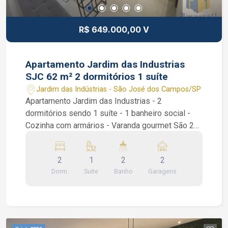
(supermercados, restaurantes, bares, farmácias,
feira livre, etc) a poucos minutos de caminhada.
R$ 649.000,00 V
Interessados falar com corretor de imóveis João
Ferreira de CRECI 234.934 F (12) 99668-3140
WhatsApp
Apartamento Jardim das Industrias
SJC 62 m² 2 dormitórios 1 suíte
Jardim das Indústrias - São José dos Campos/SP
Apartamento Jardim das Industrias - 2
dormitórios sendo 1 suíte - 1 banheiro social -
Cozinha com armários - Varanda gourmet São 2
dormitórios sendo 1 suíte, piso porcelanato e
moveis planejados em todos ambientes, sala
2
1
2
2
estendida de 2 ambientes, varanda gourmet com
Dorm.
Suite
Banho
Garagens
fechamento em vidro integrada a sala, cozinha
com armários planejado e área de serviço.
Condomínio com portaria virtual e salão de
festas. Interessados falar com o corretor de
imóvel Caique Lopes de CRECI 264.991 F (12)