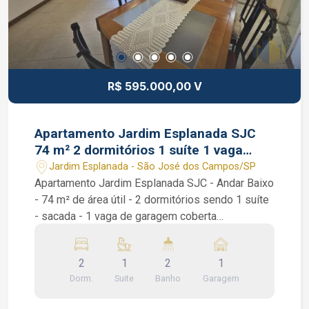
R$ 595.000,00 V
Apartamento Jardim Esplanada SJC
74 m² 2 dormitórios 1 suíte 1 vaga
garagem coberta
Jardim Esplanada - São José dos Campos/SP
Apartamento Jardim Esplanada SJC - Andar Baixo
- 74 m² de área útil - 2 dormitórios sendo 1 suíte
- sacada - 1 vaga de garagem coberta
Apartamento Jardim Esplanada SJC. São 2
dormitórios sendo 1 suíte com armário planejado,
2
1
2
1
sala de 2 ambientes com sacada, banheiro social,
Dorm.
Suite
Banho
Garagem
lavabo, área de serviço e uma cozinha repleta de
armários planejados. Condomínio bem tranquilo: