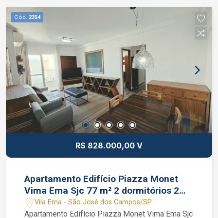
área de serviço repleta de armários e já com
aparelho de aquecimento a gás instalado.
Cód.
2354
Condomínio com portaria 24 horas, vagas para
visitantes, áreas sociais entregues decoradas e
equipadas, gerador de energia, salão de festas,
salão de jogos, espaço gourmet, brinquedoteca,
sala de estudos, fitness / academia, health
center, quadra esportiva, churrasqueira, spa,
piscina com deck molhado, piscina com raia,
piscina infantil, solarium e playground. João
Ferreira Corretor de Imóveis CRECI 234.934
Whatsapp (12) 99668-3140
R$ 828.000,00 V
Apartamento Edifício Piazza Monet
Vima Ema Sjc 77 m² 2 dormitórios 2
vagas
Vila Ema - São José dos Campos/SP
Apartamento Edifício Piazza Monet Vima Ema Sjc