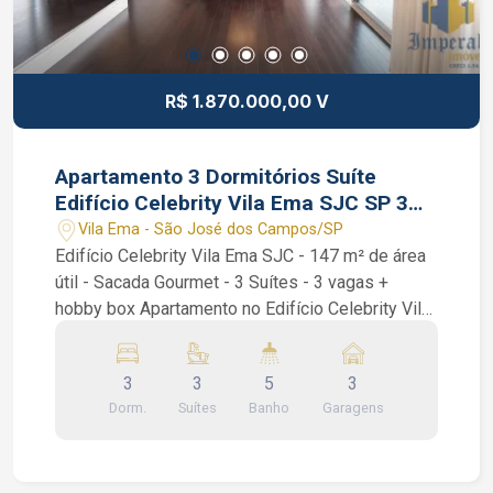
Corretor de Imóveis CRECI 234.934 Whatsapp
(12) 99668-3140
R$ 1.870.000,00 V
Apartamento 3 Dormitórios Suíte
Edifício Celebrity Vila Ema SJC SP 3
vagas
Vila Ema - São José dos Campos/SP
Edifício Celebrity Vila Ema SJC - 147 m² de área
útil - Sacada Gourmet - 3 Suítes - 3 vagas +
hobby box Apartamento no Edifício Celebrity Vila
Ema com 3 dormitórios sendo 3 suítes, todos os
quartos com armários e ar condicionado, sala
3
3
5
3
integrada com varanda e cozinha, sala também
Dorm.
Suítes
Banho
Garagens
com ar condicionado, varanda já com fechamento
de vidro e cortina, cozinha americana repleta de
armários, lavabo, banheiro social e uma excelente