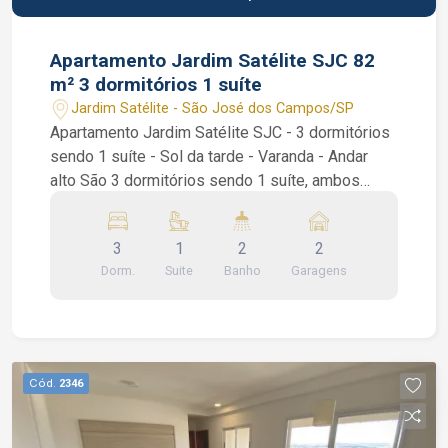
Apartamento Jardim Satélite SJC 82
m² 3 dormitórios 1 suíte
Jardim Satélite - São José dos Campos/SP
Apartamento Jardim Satélite SJC - 3 dormitórios
sendo 1 suíte - Sol da tarde - Varanda - Andar
alto São 3 dormitórios sendo 1 suíte, ambos
dormitórios com armários planejados, janela anti
ruídos acústica com vidro triplo sobreposta nos
3
1
2
2
dormitórios, sala de 2 ambientes, varanda com
Dorm.
Suite
Banho
Garagens
sacada e fechamento em vidro, cozinha com
armários planejados e fogão embutido e área de
serviços. Condomínio com Piscina e salão de
festas. Interessados falar com o corretor de
imóvel Caique Lopes de CRECI 264.991 F (12)
Cód.
2346
99189-7273 WhatsApp e Claro.