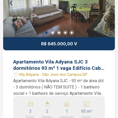
R$ 645.000,00 V
Apartamento Vila Adyana SJC 3
dormitórios 93 m² 1 vaga Edifício Cabo
Kennedy
Vila Adyana - São José dos Campos/SP
Apartamento Vila Adyana SJC - 93 m² de área útil
- 3 dormitórios ( NÃO TEM SUÍTE ) - 1 banheiro
social + 1 banheiro de serviço Apartamento Vila
Adyana SJC 3 Edifício Cabo Kennedy. São 3
dormitórios com armários planejados, piso
3
2
1
93 m²
laminado, banheiro social, sala de 2 ambientes,
Dorm.
Banho
Garagem
Const.