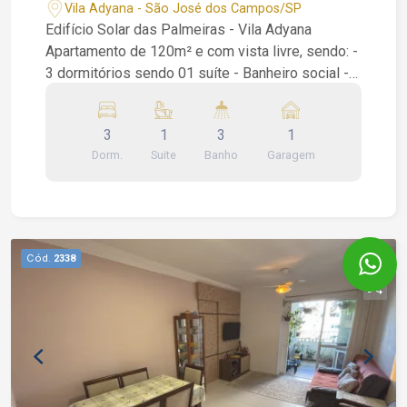
Adyana SJC SP 1 vaga
Vila Adyana - São José dos Campos/SP
Edifício Solar das Palmeiras - Vila Adyana
Apartamento de 120m² e com vista livre, sendo: -
3 dormitórios sendo 01 suíte - Banheiro social -
Escritório - Sala para 02 ambientes - Repleto de
armários - Cozinha - Área de serviço - Banheiro
3
1
3
1
de serviço - 1 vaga de garagem Condomínio: -
Dorm.
Suite
Banho
Garagem
Salão de festa - Sala de reuniões - Playground
João Ferreira Corretor de Imóveis CRECI 234.934
WhatsApp (12) 99668-3140
Cód.
2338