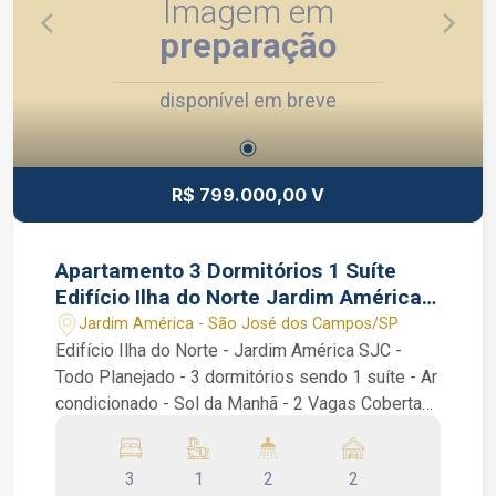
Imagem em
preparação
disponível em breve
R$ 799.000,00 V
Apartamento 3 Dormitórios 1 Suíte
Edifício Ilha do Norte Jardim América
SJC SP Vaga Coberta
Jardim América - São José dos Campos/SP
Edifício Ilha do Norte - Jardim América SJC -
Todo Planejado - 3 dormitórios sendo 1 suíte - Ar
condicionado - Sol da Manhã - 2 Vagas Cobertas
Apartamento de 90 m² com 3 dormitórios sendo
1 suíte, Sala 2 ambientes, Sacada, Banheiro
3
1
2
2
Social, Cozinha planejada, área de serviço /