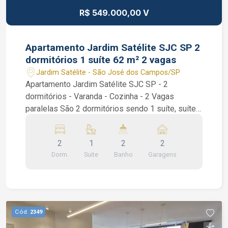
R$ 549.000,00 V
Apartamento Jardim Satélite SJC SP 2
dormitórios 1 suíte 62 m² 2 vagas
Jardim Satélite - São José dos Campos/SP
Apartamento Jardim Satélite SJC SP - 2
dormitórios - Varanda - Cozinha - 2 Vagas
paralelas São 2 dormitórios sendo 1 suíte, suíte
com armários planejados, sala de 2 ambientes,
varanda, cozinha com armários planejados e área
2
1
2
2
de serviços. Condomínio com portaria 24 horas,
Dorm.
Suite
Banho
Garagens
piscina, playground, salão de festas, academia e
churrasqueira. Interessados falar com o corretor
de imóvel Caique Lopes de CRECI 264.991 F (12)
99189-7273 WhatsApp e Claro.
Cód.
2349