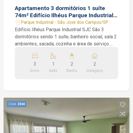
Apartamento 3 dormitórios 1 suíte
74m² Edifício Ilhéus Parque Industrial
SJC SP 2 vagas cobertas
Parque Industrial - São José dos Campos/SP
Edifício Ilhéus Parque Industrial SJC São 3
dormitórios sendo 1 suíte, banheiro social, sala 2
ambientes, sacada, cozinha e área de serviço.
Condomínio com: piscina adulto e infantil,
playground e salão de festas. Edifício com torre
3
1
2
2
única e portaria 24 horas Interessados falar com
Dorm.
Suite
Banho
Garagens
corretor de imóveis João Ferreira de CRECI
234.934 F (12) 99668-3140 WhatsApp
Cód.
2344