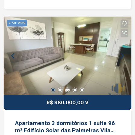
sacada com vista definitiva já com fechamento
de vidro, ampla área de serviço já com aparelho
de aquecimento à gás instalado e uma cozinha
Cód.
2339
super espaçosa repleta de armários planejados.
Condomínio com portaria virtual, piscina
climatizada, quadra poliesportiva, academia de
ginástica, parquinho, churrasqueira, salão de
festas e salão de jogos. Interessados falar com
corretor de imóvel Jocimar Lopes de CRECI
135.799 F (12) 98831-9511 WhatsApp e Nextel
(12) 98137-2979 Vivo
R$ 980.000,00 V
Apartamento 3 dormitórios 1 suíte 96
m² Edifício Solar das Palmeiras Vila