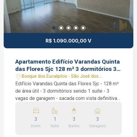
o corretor de imóveis Bruno Garcia Pedroza
CRECI 320819-F (12) 99131-1231 WhatsApp
R$ 1.090.000,00 V
Apartamento Edifício Varandas Quinta
das Flores Sjc 128 m² 3 dormitórios 3
vagas
Bosque dos Eucaliptos - São José dos
Campos/SP
Edifício Varandas Quinta das Flores Sjc - 128 m²
de área útil - 3 dormitórios sendo 1 suíte - 3
vagas de garagem - sacada com vista definitiva
Apartamento Edifício Varandas Quinta das Flores
128 m² Bosque dos Eucaliptos Sjc. São 3
3
1
3
3
dormitórios sendo 1 suíte, armários planejados
Dorm.
Suite
Banho
Garagens
em todos os quartos, lavabo, banheiro social,
escritório, despensa, sala de 2 ambientes,