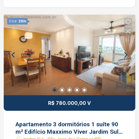
portaria 24 horas e salão de festas. Interessados
falar com o Corretor de Imóveis João Ferreira
CRECI 234.934 Whatsapp (12) 99668-3140
Cód.
2356
R$ 780.000,00 V
Apartamento 3 dormitórios 1 suíte 90
m² Edifício Maxximo Viver Jardim Sul