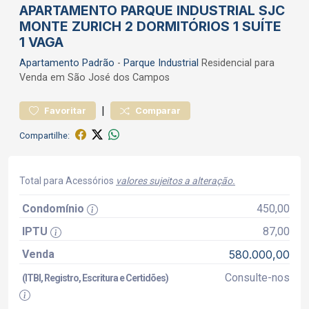
APARTAMENTO PARQUE INDUSTRIAL SJC
MONTE ZURICH 2 DORMITÓRIOS 1 SUÍTE
1 VAGA
Apartamento
Padrão
-
Parque Industrial
Residencial para
Venda em São José dos Campos
|
Favoritar
Comparar
Compartilhe:
Total para Acessórios
valores sujeitos a alteração.
Condomínio
450,00
IPTU
87,00
Venda
580.000,00
Consulte-nos
(ITBI, Registro, Escritura e Certidões)