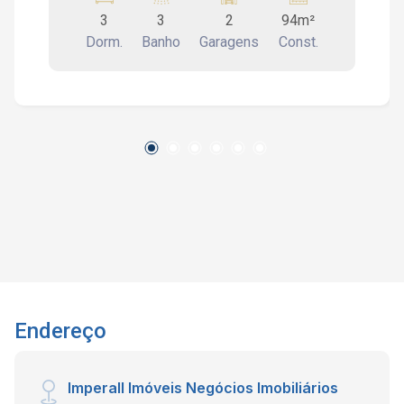
com ar condicionado e sacada, 1 banheiro
3
3
2
94m²
social, sala de 2 ambientes, varanda gourmet,
Dorm.
Banho
Garagens
Const.
cozinha planejada e área de serviços.
Condomínio com Piscina com raia 25m, Piscina
infantil, salão de festas, salão de jogos,
academia, quadra poliesportiva, 3 quiosques
com churrasqueira e forno de pizza, playground,
cinema e home office. Portaria 24h e 30 vagas
de visitantes. Interessados falar com o corretor
de imóvel Caique Lopes de CRECI 264.991 F
(12) 99189-7273 WhatsApp e Claro
Endereço
Imperall Imóveis Negócios Imobiliários