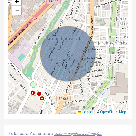
+
−
Leaflet
|
©
OpenStreetMap
Total para Acessórios
valores sujeitos a alteração.