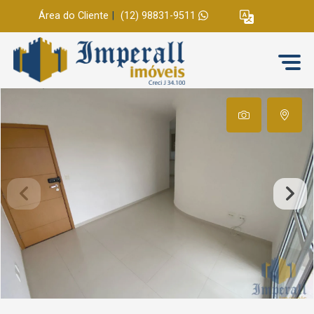
Área do Cliente
|
(12) 98831-9511