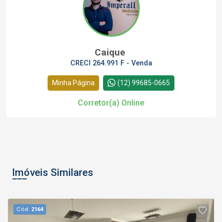
Caique
CRECI 264.991 F - Venda
Minha Página
(12) 99685-0665
Corretor(a) Online
Imóveis Similares
Cód.
2164