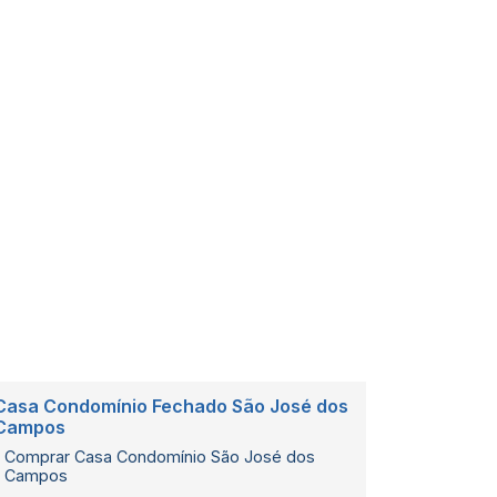
Casa Condomínio Fechado São José dos
Casa Con
Campos
Casas Ur
Comprar Casa Condomínio São José dos
Campos