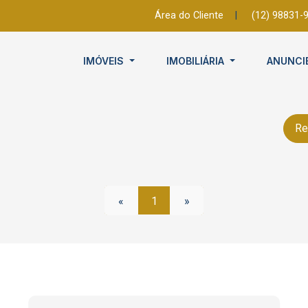
Área do Cliente
|
(12) 98831-
IMÓVEIS
IMOBILIÁRIA
ANUNCI
Re
«
1
»